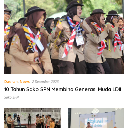
Daerah
,
News
2 Desember 2023
10 Tahun Sako SPN Membina Generasi Muda LDII
Sako SPN