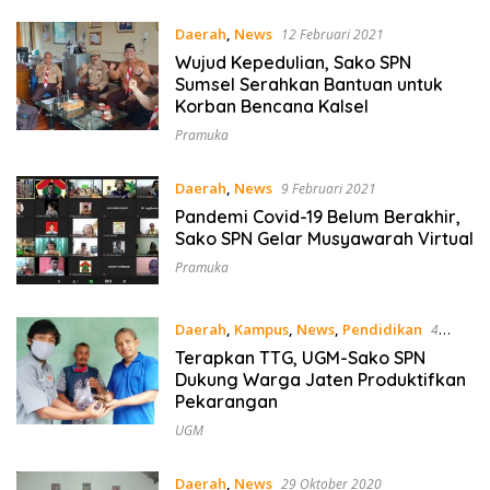
Daerah
,
News
12 Februari 2021
Wujud Kepedulian, Sako SPN
Sumsel Serahkan Bantuan untuk
Korban Bencana Kalsel
Pramuka
Daerah
,
News
9 Februari 2021
Pandemi Covid-19 Belum Berakhir,
Sako SPN Gelar Musyawarah Virtual
Pramuka
Daerah
,
Kampus
,
News
,
Pendidikan
4
November 2020
Terapkan TTG, UGM-Sako SPN
Dukung Warga Jaten Produktifkan
Pekarangan
UGM
Daerah
,
News
29 Oktober 2020