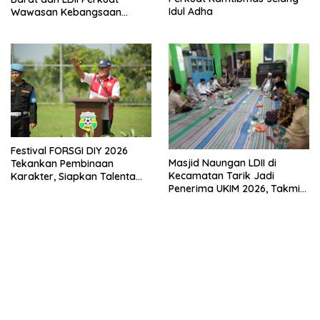
Idul Adha
Wawasan Kebangsaan
Melalui Penyuluhan Hukum
Empat Pilar Kebangsaan
Festival FORSGI DIY 2026
Masjid Naungan LDII di
Tekankan Pembinaan
Kecamatan Tarik Jadi
Karakter, Siapkan Talenta
Penerima UKIM 2026, Takmir
Muda Menuju Nasional
Apresiasi DMI