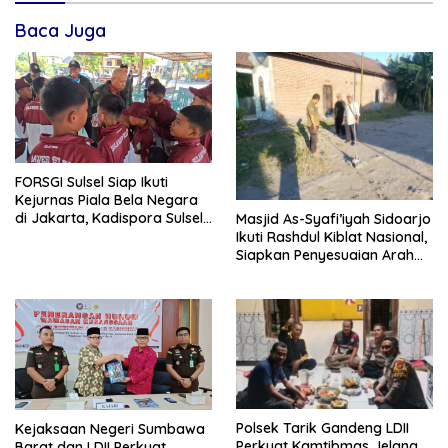
Baca Juga
FORSGI Sulsel Siap Ikuti
Kejurnas Piala Bela Negara
di Jakarta, Kadispora Sulsel
Masjid As-Syafi’iyah Sidoarjo
Beri Apresiasi
Ikuti Rashdul Kiblat Nasional,
Siapkan Penyesuaian Arah
Kiblat
Polsek Tarik Gandeng LDII
Kejaksaan Negeri Sumbawa
Perkuat Kamtibmas Jelang
Barat dan LDII Perkuat