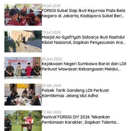
20 Juli 2026
FORSGI Sulsel Siap Ikuti Kejurnas Piala Bela
Negara di Jakarta, Kadispora Sulsel Beri
Apresiasi
19 Juli 2026
Masjid As-Syafi’iyah Sidoarjo Ikuti Rashdul
Kiblat Nasional, Siapkan Penyesuaian Arah
Kiblat
26 Juni 2026
Kejaksaan Negeri Sumbawa Barat dan LDII
Perkuat Wawasan Kebangsaan Melalui
Penyuluhan Hukum Empat Pilar
Kebangsaan
30 Mei 2026
Polsek Tarik Gandeng LDII Perkuat
Kamtibmas Jelang Idul Adha
13 Mei 2026
Festival FORSGI DIY 2026 Tekankan
Pembinaan Karakter, Siapkan Talenta
Muda Menuju Nasional