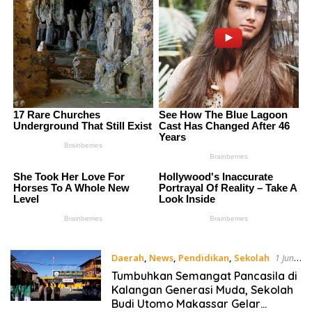
Daerah
,
News
,
Pendidikan
,
Sekolah
1 Juni
2023
Tumbuhkan Semangat Pancasila di
Kalangan Generasi Muda, Sekolah
Budi Utomo Makassar Gelar