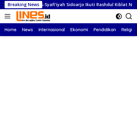
Langsung
As-Syafi’iyah Sidoarjo Ikuti Rashdul Kiblat Nasional, Siapkan P
Breaking News
ke
konten
Home
News
Internasional
Ekonomi
Pendidikan
Religi