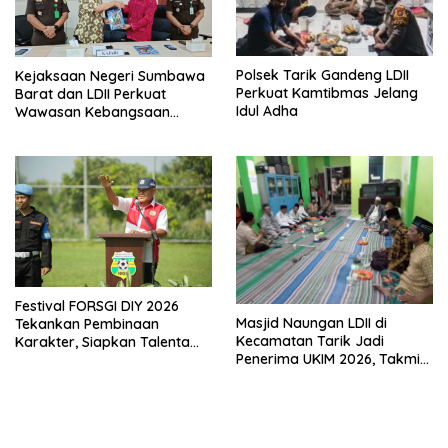
Polsek Tarik Gandeng LDII
Kejaksaan Negeri Sumbawa
Perkuat Kamtibmas Jelang
Barat dan LDII Perkuat
Idul Adha
Wawasan Kebangsaan
Melalui Penyuluhan Hukum
Empat Pilar Kebangsaan
Festival FORSGI DIY 2026
Masjid Naungan LDII di
Tekankan Pembinaan
Kecamatan Tarik Jadi
Karakter, Siapkan Talenta
Penerima UKIM 2026, Takmir
Muda Menuju Nasional
Apresiasi DMI