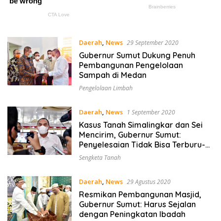
Daerah
,
News
29 September 2020
Gubernur Sumut Dukung Penuh
Pembangunan Pengelolaan
Sampah di Medan
Pengelolaan Limbah
Daerah
,
News
1 September 2020
Kasus Tanah Simalingkar dan Sei
Mencirim, Gubernur Sumut:
Penyelesaian Tidak Bisa Terburu-
buru
Sengketa Tanah
Daerah
,
News
29 Agustus 2020
Resmikan Pembangunan Masjid,
Gubernur Sumut: Harus Sejalan
dengan Peningkatan Ibadah