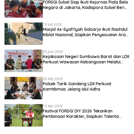
FORSGI Sulsel Siap Ikuti Kejurnas Piala Bela
Negara di Jakarta, Kadispora Sulsel Beri
Apresiasi
19 Juli 2026
Masjid As-Syafi’iyah Sidoarjo Ikuti Rashdul
Kiblat Nasional, Siapkan Penyesuaian Arah
Kiblat
26 Juni 2026
Kejaksaan Negeri Sumbawa Barat dan LDII
Perkuat Wawasan Kebangsaan Melalui
Penyuluhan Hukum Empat Pilar
Kebangsaan
30 Mei 2026
Polsek Tarik Gandeng LDII Perkuat
Kamtibmas Jelang Idul Adha
13 Mei 2026
Festival FORSGI DIY 2026 Tekankan
Pembinaan Karakter, Siapkan Talenta
Muda Menuju Nasional