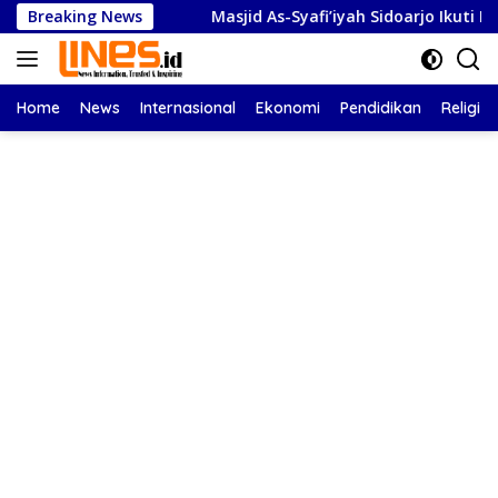
Langsung
Apresiasi
Breaking News
Masjid As-Syafi’iyah Sidoarjo Ikuti Rashdul K
ke
konten
Home
News
Internasional
Ekonomi
Pendidikan
Religi