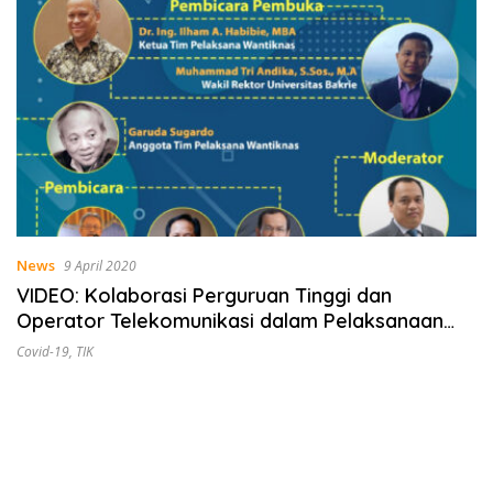
News
9 April 2020
VIDEO: Kolaborasi Perguruan Tinggi dan
Operator Telekomunikasi dalam Pelaksanaan
Pembelajaran Jarak Jauh di Masa PSBB
Covid-19
,
TIK