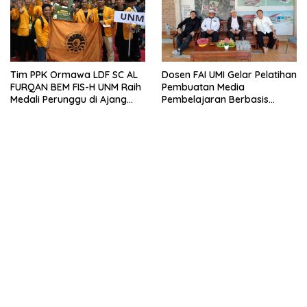
Tim PPK Ormawa LDF SC AL
Dosen FAI UMI Gelar Pelatihan
FURQAN BEM FIS-H UNM Raih
Pembuatan Media
Medali Perunggu di Ajang
Pembelajaran Berbasis
Bergengsi Abdidaya
Powerpoint Interaktif di
Ormawa 2023
Pondok Tahfidz Ahlul Jannah