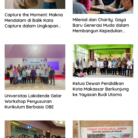
Capture the Moment: Makna
Milenial dan Charity: Gaya
Mendalam di Balik Kata
Baru Generasi Muda dalam
Capture dalam Ungkapan
Membangun Kepedulian
Populer – EF EFEKTA English
Sosial – EF EFEKTA English
for Adults
for Adults
Ketua Dewan Pendidikan
Kota Makassar Berkunjung
ke Yayasan Budi Utomo
Universitas Lakidende Gelar
Workshop Penyusunan
Kurikulum Berbasis OBE