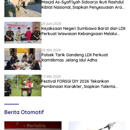
Masjid As-Syafi’iyah Sidoarjo Ikuti Rashdul
Kiblat Nasional, Siapkan Penyesuaian Arah
Kiblat
26 Juni 2026
Kejaksaan Negeri Sumbawa Barat dan LDII
Perkuat Wawasan Kebangsaan Melalui
Penyuluhan Hukum Empat Pilar
Kebangsaan
30 Mei 2026
Polsek Tarik Gandeng LDII Perkuat
Kamtibmas Jelang Idul Adha
13 Mei 2026
Festival FORSGI DIY 2026 Tekankan
Pembinaan Karakter, Siapkan Talenta
Muda Menuju Nasional
Berita Otomotif