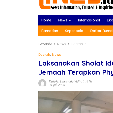
Home
News
Internasional
Ek
Ramadan
Sepakbola
Daftar Rumah
Beranda
News
Daerah
Daerah
,
News
Laksanakan Sholat Idu
Jemaah Terapkan Phys
Redaksi Lines
-
Idul Adha 1441H
31 Juli 2020