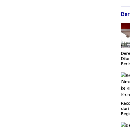
Ber
Dere
Dilar
Berl
Reca
dari
Begi