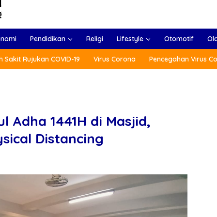
onomi
Pendidikan
Religi
Lifestyle
Otomotif
Ol
 Sakit Rujukan COVID-19
Virus Corona
Pencegahan Virus C
l Adha 1441H di Masjid,
ical Distancing