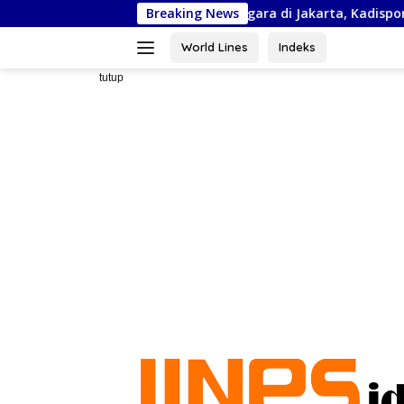
Langsung
rnas Piala Bela Negara di Jakarta, Kadispora Sulsel Beri Apresias
Breaking News
ke
konten
World Lines
Indeks
tutup