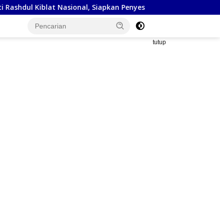
sional, Siapkan Penyesuaian Arah Kiblat
Kejaksaan Nege
tutup