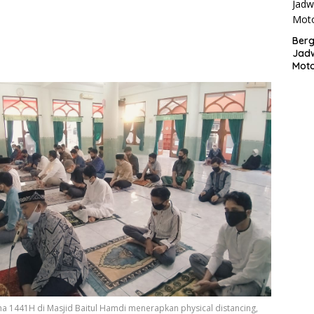
Bergu
Jadw
Mot
ha 1441H di Masjid Baitul Hamdi menerapkan physical distancing,