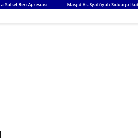
i
Masjid As-Syafi’iyah Sidoarjo Ikuti Rashdul Kiblat Na