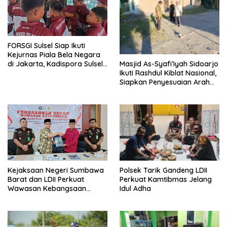
FORSGI Sulsel Siap Ikuti
Kejurnas Piala Bela Negara
di Jakarta, Kadispora Sulsel
Masjid As-Syafi’iyah Sidoarjo
Beri Apresiasi
Ikuti Rashdul Kiblat Nasional,
Siapkan Penyesuaian Arah
Kiblat
Polsek Tarik Gandeng LDII
Kejaksaan Negeri Sumbawa
Perkuat Kamtibmas Jelang
Barat dan LDII Perkuat
Idul Adha
Wawasan Kebangsaan
Melalui Penyuluhan Hukum
Empat Pilar Kebangsaan