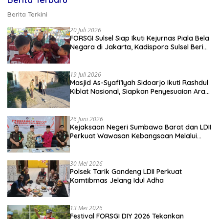
Berita Terkini
20 Juli 2026
FORSGI Sulsel Siap Ikuti Kejurnas Piala Bela
Negara di Jakarta, Kadispora Sulsel Beri
Apresiasi
19 Juli 2026
Masjid As-Syafi’iyah Sidoarjo Ikuti Rashdul
Kiblat Nasional, Siapkan Penyesuaian Arah
Kiblat
26 Juni 2026
Kejaksaan Negeri Sumbawa Barat dan LDII
Perkuat Wawasan Kebangsaan Melalui
Penyuluhan Hukum Empat Pilar
Kebangsaan
30 Mei 2026
Polsek Tarik Gandeng LDII Perkuat
Kamtibmas Jelang Idul Adha
13 Mei 2026
Festival FORSGI DIY 2026 Tekankan