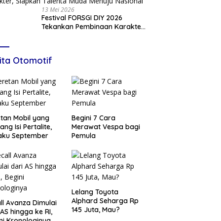
13 Mei 2026
Festival FORSGI DIY 2026
Tekankan Pembinaan Karakter,
Siapkan Talenta Muda Menuju
Nasional
ita Otomotif
tan Mobil yang
Begini 7 Cara
ang Isi Pertalite,
Merawat Vespa bagi
aku September
Pemula
Lelang Toyota
Alphard Seharga Rp
ll Avanza Dimulai
145 Juta, Mau?
 AS hingga ke RI,
ni Kronologinya