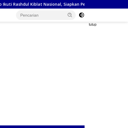
blat Nasional, Siapkan Penyesuaian Arah Kiblat
Kejaksaa
tutup