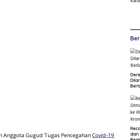
Ber
Dere
Dilar
Berl
Reca
dari
an Anggota Gugud Tugas Pencegahan
Covid-19
Begi