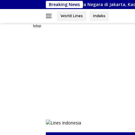
Langsung
uti Kejurnas Piala Bela Negara di Jakarta, Kadispora Sulsel Beri A
Breaking News
ke
konten
World Lines
Indeks
tutup