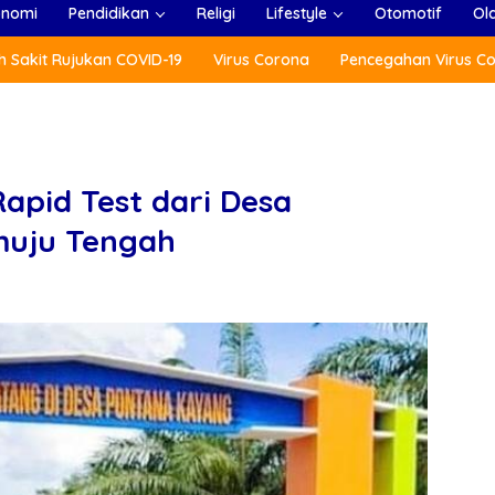
onomi
Pendidikan
Religi
Lifestyle
Otomotif
Ol
 Sakit Rujukan COVID-19
Virus Corona
Pencegahan Virus C
Rapid Test dari Desa
uju Tengah