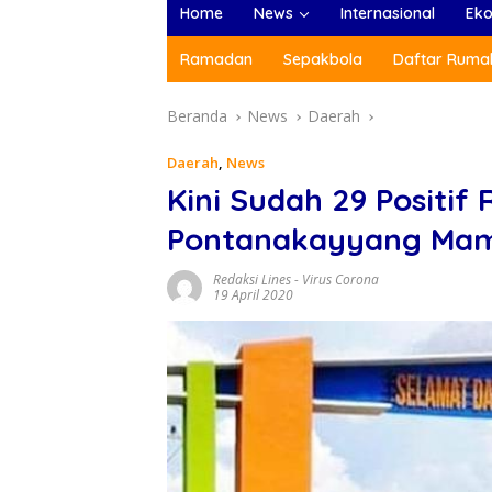
Home
News
Internasional
Ek
Ramadan
Sepakbola
Daftar Rumah
Beranda
News
Daerah
Daerah
,
News
Kini Sudah 29 Positif 
Pontanakayyang Mam
Redaksi Lines
-
Virus Corona
19 April 2020