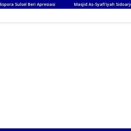
presiasi
Masjid As-Syafi’iyah Sidoarjo Ikuti Rashdul Ki