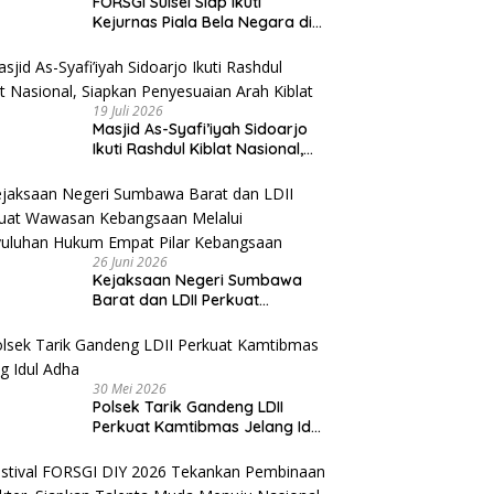
FORSGI Sulsel Siap Ikuti
Kejurnas Piala Bela Negara di
Jakarta, Kadispora Sulsel Beri
Apresiasi
19 Juli 2026
Masjid As-Syafi’iyah Sidoarjo
Ikuti Rashdul Kiblat Nasional,
Siapkan Penyesuaian Arah
Kiblat
26 Juni 2026
Kejaksaan Negeri Sumbawa
Barat dan LDII Perkuat
Wawasan Kebangsaan Melalui
Penyuluhan Hukum Empat Pilar
Kebangsaan
30 Mei 2026
Polsek Tarik Gandeng LDII
Perkuat Kamtibmas Jelang Idul
Adha