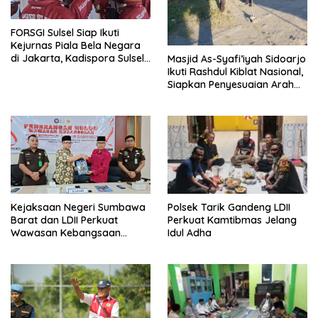
FORSGI Sulsel Siap Ikuti
Kejurnas Piala Bela Negara
di Jakarta, Kadispora Sulsel
Masjid As-Syafi’iyah Sidoarjo
Beri Apresiasi
Ikuti Rashdul Kiblat Nasional,
Siapkan Penyesuaian Arah
Kiblat
Polsek Tarik Gandeng LDII
Kejaksaan Negeri Sumbawa
Perkuat Kamtibmas Jelang
Barat dan LDII Perkuat
Idul Adha
Wawasan Kebangsaan
Melalui Penyuluhan Hukum
Empat Pilar Kebangsaan