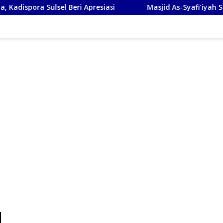
ri Apresiasi
Masjid As-Syafi’iyah Sidoarjo Ikuti Rashdul