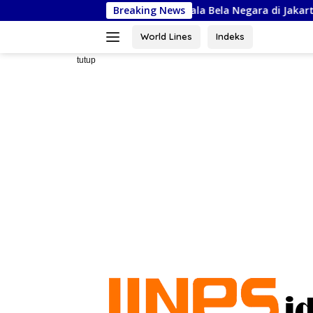
Langsung
 Ikuti Kejurnas Piala Bela Negara di Jakarta, Kadispora Sulsel Be
Breaking News
ke
konten
World Lines
Indeks
tutup