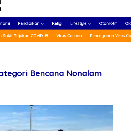
onomi
Pendidikan
Religi
Lifestyle
Otomotif
Ol
 Sakit Rujukan COVID-19
Virus Corona
Pencegahan Virus C
Kategori Bencana Nonalam