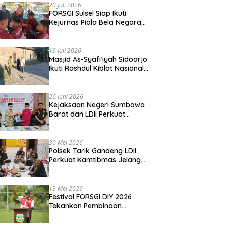
20 Juli 2026
FORSGI Sulsel Siap Ikuti
Kejurnas Piala Bela Negara
di Jakarta, Kadispora Sulsel
Beri Apresiasi
19 Juli 2026
Masjid As-Syafi’iyah Sidoarjo
Ikuti Rashdul Kiblat Nasional,
Siapkan Penyesuaian Arah
Kiblat
26 Juni 2026
Kejaksaan Negeri Sumbawa
Barat dan LDII Perkuat
Wawasan Kebangsaan
Melalui Penyuluhan Hukum
Empat Pilar Kebangsaan
30 Mei 2026
Polsek Tarik Gandeng LDII
Perkuat Kamtibmas Jelang
Idul Adha
13 Mei 2026
Festival FORSGI DIY 2026
Tekankan Pembinaan
Karakter, Siapkan Talenta
Muda Menuju Nasional