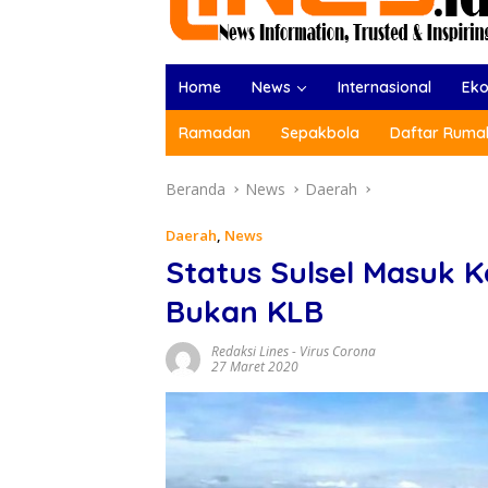
Home
News
Internasional
Ek
Ramadan
Sepakbola
Daftar Rumah
Beranda
News
Daerah
Daerah
,
News
Status Sulsel Masuk 
Bukan KLB
Redaksi Lines
-
Virus Corona
27 Maret 2020