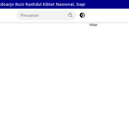
 Kiblat Nasional, Siapkan Penyesuaian Arah Kiblat
Kejak
tutup