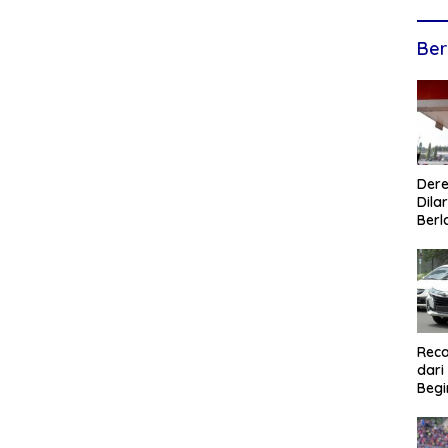
Ber
Dere
Dilar
Berl
Reca
dari
Begi