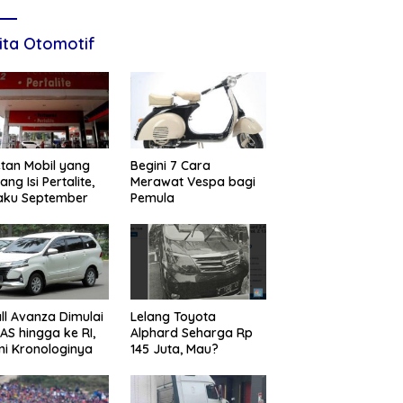
ita Otomotif
tan Mobil yang
Begini 7 Cara
ang Isi Pertalite,
Merawat Vespa bagi
aku September
Pemula
ll Avanza Dimulai
Lelang Toyota
 AS hingga ke RI,
Alphard Seharga Rp
ni Kronologinya
145 Juta, Mau?