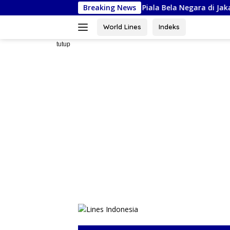
Langsung
 Siap Ikuti Kejurnas Piala Bela Negara di Jakarta, Kadispora Suls
Breaking News
ke
konten
World Lines
Indeks
tutup