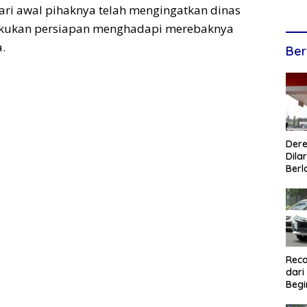
ari awal pihaknya telah mengingatkan dinas
lakukan persiapan menghadapi merebaknya
.
Ber
Dere
Dilar
Berl
Reca
dari
Begi