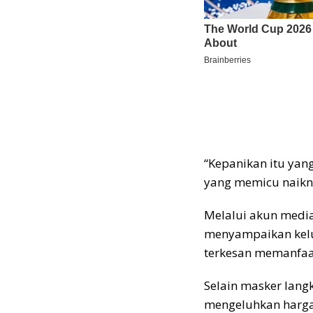
“Kepanikan itu yan
yang memicu naikny
Melalui akun media
menyampaikan kelu
terkesan memanfaa
Selain masker langk
mengeluhkan harga