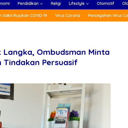
onomi
Pendidikan
Religi
Lifestyle
Otomotif
Ol
 Sakit Rujukan COVID-19
Virus Corona
Pencegahan Virus C
ik Langka, Ombudsman Minta
n Tindakan Persuasif