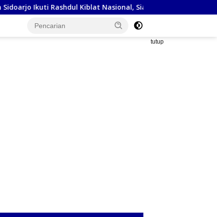
shdul Kiblat Nasional, Siapkan Penyesuaian Arah Kiblat
K
tutup