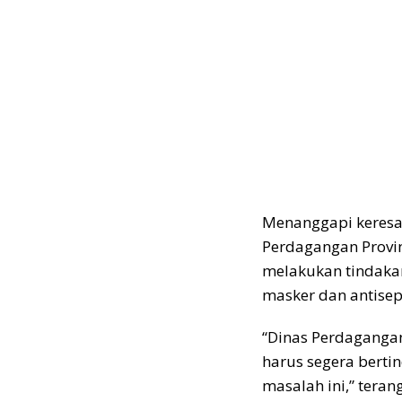
Menanggapi keres
Perdagangan Provin
melakukan tindakan
masker dan antisep
“Dinas Perdagangan
harus segera berti
masalah ini,” tera