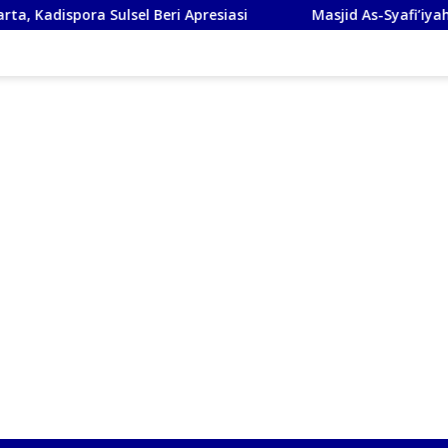
el Beri Apresiasi
Masjid As-Syafi’iyah Sidoarjo Ikuti Ra