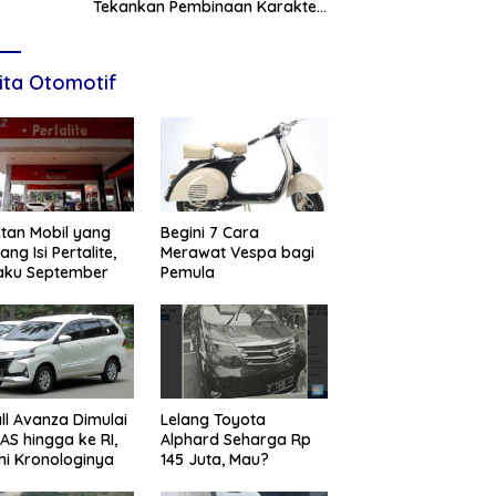
Tekankan Pembinaan Karakter,
Siapkan Talenta Muda Menuju
Nasional
ita Otomotif
tan Mobil yang
Begini 7 Cara
ang Isi Pertalite,
Merawat Vespa bagi
aku September
Pemula
ll Avanza Dimulai
Lelang Toyota
 AS hingga ke RI,
Alphard Seharga Rp
ni Kronologinya
145 Juta, Mau?