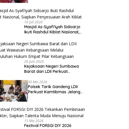
Beri Apresiasi
19 Juli 2026
Masjid As-Syafi’iyah Sidoarjo
Ikuti Rashdul Kiblat Nasional,
Siapkan Penyesuaian Arah
Kiblat
26 Juni 2026
Kejaksaan Negeri Sumbawa
Barat dan LDII Perkuat
Wawasan Kebangsaan Melalui
Penyuluhan Hukum Empat Pilar
30 Mei 2026
Polsek Tarik Gandeng LDII
Kebangsaan
Perkuat Kamtibmas Jelang
Idul Adha
13 Mei 2026
Festival FORSGI DIY 2026