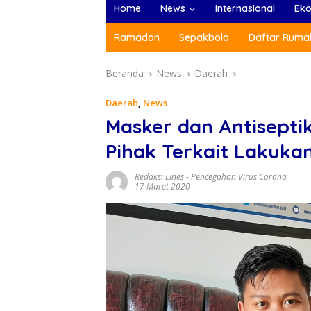
Home
News
Internasional
Ek
Ramadan
Sepakbola
Daftar Rumah
Beranda
News
Daerah
Daerah
,
News
Masker dan Antisept
Pihak Terkait Lakuka
Redaksi Lines
-
Pencegahan Virus Corona
17 Maret 2020