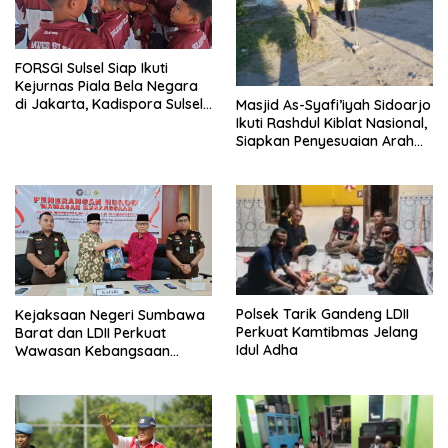
FORSGI Sulsel Siap Ikuti
Kejurnas Piala Bela Negara
di Jakarta, Kadispora Sulsel
Masjid As-Syafi’iyah Sidoarjo
Beri Apresiasi
Ikuti Rashdul Kiblat Nasional,
Siapkan Penyesuaian Arah
Kiblat
Polsek Tarik Gandeng LDII
Kejaksaan Negeri Sumbawa
Perkuat Kamtibmas Jelang
Barat dan LDII Perkuat
Idul Adha
Wawasan Kebangsaan
Melalui Penyuluhan Hukum
Empat Pilar Kebangsaan