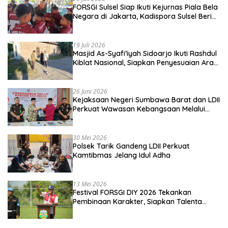
FORSGI Sulsel Siap Ikuti Kejurnas Piala Bela
Negara di Jakarta, Kadispora Sulsel Beri
Apresiasi
19 Juli 2026
Masjid As-Syafi’iyah Sidoarjo Ikuti Rashdul
Kiblat Nasional, Siapkan Penyesuaian Arah
Kiblat
26 Juni 2026
Kejaksaan Negeri Sumbawa Barat dan LDII
Perkuat Wawasan Kebangsaan Melalui
Penyuluhan Hukum Empat Pilar
Kebangsaan
30 Mei 2026
Polsek Tarik Gandeng LDII Perkuat
Kamtibmas Jelang Idul Adha
13 Mei 2026
Festival FORSGI DIY 2026 Tekankan
Pembinaan Karakter, Siapkan Talenta
Muda Menuju Nasional