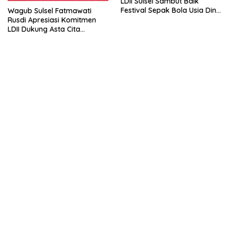
LDII Sulsel Sambut Baik
Festival Sepak Bola Usia Dini
Wagub Sulsel Fatmawati
FORSGI
Rusdi Apresiasi Komitmen
LDII Dukung Asta Cita
Presiden