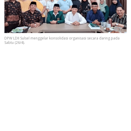
DPW LDII Sulsel menggelar konsolidasi organisasi secara daring pada
Sabtu (26/4).