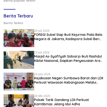
Berita populer terkini
Berita Terbaru
Berita Terkini
20 Juli 2026
FORSGI Sulsel Siap Ikuti Kejurnas Piala Bela
Negara di Jakarta, Kadispora Sulsel Beri
Apresiasi
19 Juli 2026
Masjid As-Syafi’iyah Sidoarjo Ikuti Rashdul
Kiblat Nasional, Siapkan Penyesuaian Arah
Kiblat
26 Juni 2026
Kejaksaan Negeri Sumbawa Barat dan LDII
Perkuat Wawasan Kebangsaan Melalui
Penyuluhan Hukum Empat Pilar
Kebangsaan
30 Mei 2026
Polsek Tarik Gandeng LDII Perkuat
Kamtibmas Jelang Idul Adha