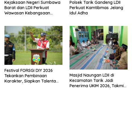
Polsek Tarik Gandeng LDII
Kejaksaan Negeri Sumbawa
Perkuat Kamtibmas Jelang
Barat dan LDII Perkuat
Idul Adha
Wawasan Kebangsaan
Melalui Penyuluhan Hukum
Empat Pilar Kebangsaan
Festival FORSGI DIY 2026
Masjid Naungan LDII di
Tekankan Pembinaan
Kecamatan Tarik Jadi
Karakter, Siapkan Talenta
Penerima UKIM 2026, Takmir
Muda Menuju Nasional
Apresiasi DMI