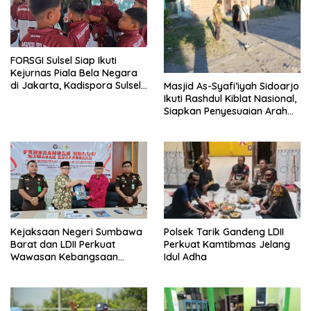
FORSGI Sulsel Siap Ikuti
Kejurnas Piala Bela Negara
di Jakarta, Kadispora Sulsel
Masjid As-Syafi’iyah Sidoarjo
Beri Apresiasi
Ikuti Rashdul Kiblat Nasional,
Siapkan Penyesuaian Arah
Kiblat
Polsek Tarik Gandeng LDII
Kejaksaan Negeri Sumbawa
Perkuat Kamtibmas Jelang
Barat dan LDII Perkuat
Idul Adha
Wawasan Kebangsaan
Melalui Penyuluhan Hukum
Empat Pilar Kebangsaan