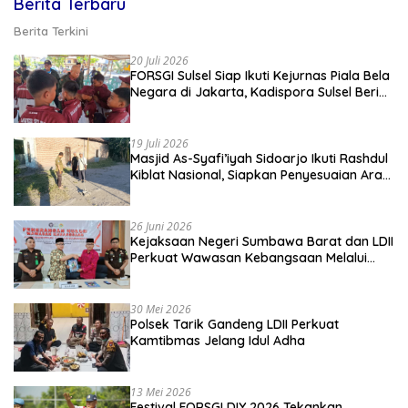
Berita Terbaru
Berita Terkini
20 Juli 2026
FORSGI Sulsel Siap Ikuti Kejurnas Piala Bela
Negara di Jakarta, Kadispora Sulsel Beri
Apresiasi
19 Juli 2026
Masjid As-Syafi’iyah Sidoarjo Ikuti Rashdul
Kiblat Nasional, Siapkan Penyesuaian Arah
Kiblat
26 Juni 2026
Kejaksaan Negeri Sumbawa Barat dan LDII
Perkuat Wawasan Kebangsaan Melalui
Penyuluhan Hukum Empat Pilar
Kebangsaan
30 Mei 2026
Polsek Tarik Gandeng LDII Perkuat
Kamtibmas Jelang Idul Adha
13 Mei 2026
Festival FORSGI DIY 2026 Tekankan