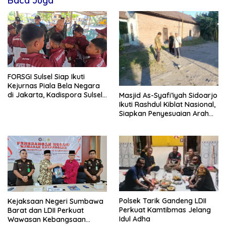
Baca Juga
FORSGI Sulsel Siap Ikuti
Kejurnas Piala Bela Negara
di Jakarta, Kadispora Sulsel
Masjid As-Syafi’iyah Sidoarjo
Beri Apresiasi
Ikuti Rashdul Kiblat Nasional,
Siapkan Penyesuaian Arah
Kiblat
Polsek Tarik Gandeng LDII
Kejaksaan Negeri Sumbawa
Perkuat Kamtibmas Jelang
Barat dan LDII Perkuat
Idul Adha
Wawasan Kebangsaan