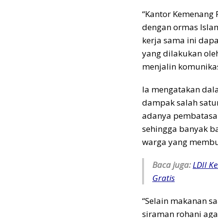
“Kantor Kemenang 
dengan ormas Islam
kerja sama ini dap
yang dilakukan ole
menjalin komunikas
Ia mengatakan dal
dampak salah satu
adanya pembatasan
sehingga banyak b
warga yang membu
Baca juga:
LDII K
Gratis
“Selain makanan s
siraman rohani aga