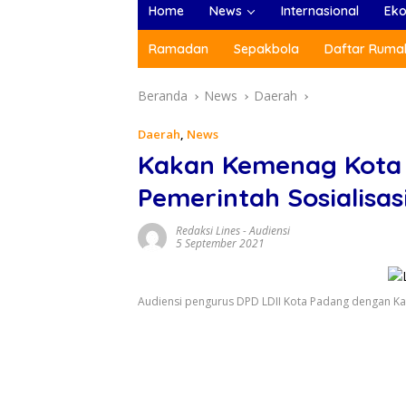
Home
News
Internasional
Ek
Ramadan
Sepakbola
Daftar Rumah
Beranda
News
Daerah
Daerah
,
News
Kakan Kemenag Kota P
Pemerintah Sosialisas
Redaksi Lines
-
Audiensi
5 September 2021
Audiensi pengurus DPD LDII Kota Padang dengan Ka