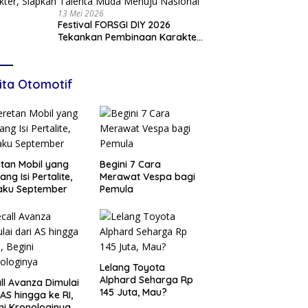
13 Mei 2026
Festival FORSGI DIY 2026
Tekankan Pembinaan Karakter,
Siapkan Talenta Muda Menuju
Nasional
ita Otomotif
tan Mobil yang
Begini 7 Cara
ang Isi Pertalite,
Merawat Vespa bagi
aku September
Pemula
Lelang Toyota
Alphard Seharga Rp
ll Avanza Dimulai
145 Juta, Mau?
 AS hingga ke RI,
ni Kronologinya