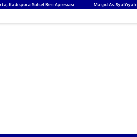
sel Beri Apresiasi
Masjid As-Syafi’iyah Sidoarjo Ikuti R