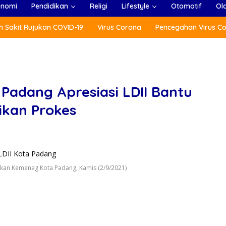
onomi
Pendidikan
Religi
Lifestyle
Otomotif
Ol
 Sakit Rujukan COVID-19
Virus Corona
Pencegahan Virus C
adang Apresiasi LDII Bantu
ikan Prokes
kan Kemenag Kota Padang, Kamis (2/9/2021)