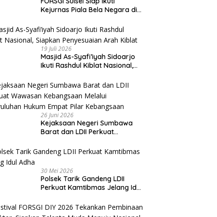
FORSGI Sulsel Siap Ikuti
Kejurnas Piala Bela Negara di
Jakarta, Kadispora Sulsel Beri
Apresiasi
19 Juli 2026
Masjid As-Syafi’iyah Sidoarjo
Ikuti Rashdul Kiblat Nasional,
Siapkan Penyesuaian Arah
Kiblat
26 Juni 2026
Kejaksaan Negeri Sumbawa
Barat dan LDII Perkuat
Wawasan Kebangsaan Melalui
Penyuluhan Hukum Empat Pilar
Kebangsaan
30 Mei 2026
Polsek Tarik Gandeng LDII
Perkuat Kamtibmas Jelang Idul
Adha