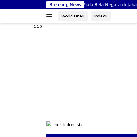
Langsung
el Siap Ikuti Kejurnas Piala Bela Negara di Jakarta, Kadispora Sul
Breaking News
ke
konten
World Lines
Indeks
tutup