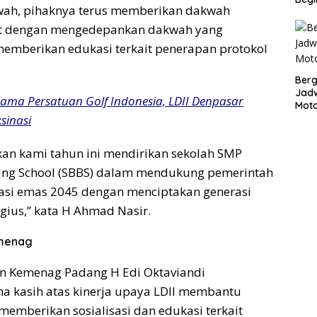
ah, pihaknya terus memberikan dakwah
t dengan mengedepankan dakwah yang
emberikan edukasi terkait penerapan protokol
Bergu
Jadw
Sama Persatuan Golf Indonesia, LDII Denpasar
Mot
sinasi
kan kami tahun ini mendirikan sekolah SMP
ding School (SBBS) dalam mendukung pemerintah
asi emas 2045 dengan menciptakan generasi
igius,” kata H Ahmad Nasir.
emenag
an Kemenag Padang H Edi Oktaviandi
a kasih atas kinerja upaya LDII membantu
emberikan sosialisasi dan edukasi terkait