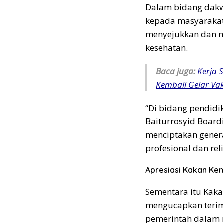
Dalam bidang dakw
kepada masyaraka
menyejukkan dan m
kesehatan.
Baca juga:
Kerja 
Kembali Gelar Vak
“Di bidang pendidi
Baiturrosyid Boar
menciptakan gener
profesional dan rel
Apresiasi Kakan K
Sementara itu Kak
mengucapkan terim
pemerintah dalam m