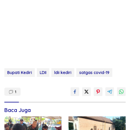
Bupati Kediri
LDII
ldii kediri
satgas covid-19
1
Baca Juga