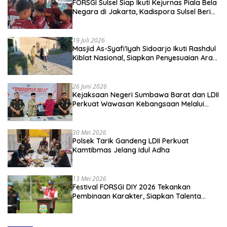
FORSGI Sulsel Siap Ikuti Kejurnas Piala Bela
Negara di Jakarta, Kadispora Sulsel Beri
Apresiasi
19 Juli 2026
Masjid As-Syafi’iyah Sidoarjo Ikuti Rashdul
Kiblat Nasional, Siapkan Penyesuaian Arah
Kiblat
26 Juni 2026
Kejaksaan Negeri Sumbawa Barat dan LDII
Perkuat Wawasan Kebangsaan Melalui
Penyuluhan Hukum Empat Pilar
Kebangsaan
30 Mei 2026
Polsek Tarik Gandeng LDII Perkuat
Kamtibmas Jelang Idul Adha
13 Mei 2026
Festival FORSGI DIY 2026 Tekankan
Pembinaan Karakter, Siapkan Talenta
Muda Menuju Nasional