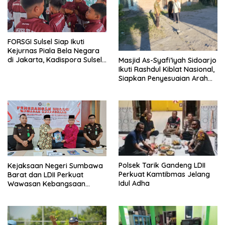
FORSGI Sulsel Siap Ikuti
Kejurnas Piala Bela Negara
di Jakarta, Kadispora Sulsel
Masjid As-Syafi’iyah Sidoarjo
Beri Apresiasi
Ikuti Rashdul Kiblat Nasional,
Siapkan Penyesuaian Arah
Kiblat
Polsek Tarik Gandeng LDII
Kejaksaan Negeri Sumbawa
Perkuat Kamtibmas Jelang
Barat dan LDII Perkuat
Idul Adha
Wawasan Kebangsaan
Melalui Penyuluhan Hukum
Empat Pilar Kebangsaan