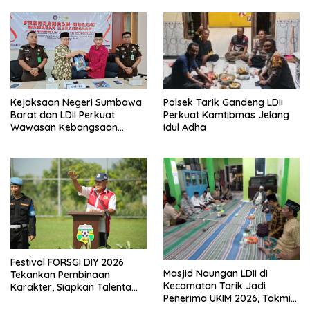
Polsek Tarik Gandeng LDII
Kejaksaan Negeri Sumbawa
Perkuat Kamtibmas Jelang
Barat dan LDII Perkuat
Idul Adha
Wawasan Kebangsaan
Melalui Penyuluhan Hukum
Empat Pilar Kebangsaan
Festival FORSGI DIY 2026
Masjid Naungan LDII di
Tekankan Pembinaan
Kecamatan Tarik Jadi
Karakter, Siapkan Talenta
Penerima UKIM 2026, Takmir
Muda Menuju Nasional