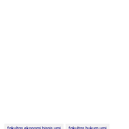
fakultas ekonomi bisnis umi
fakultas hukum umi