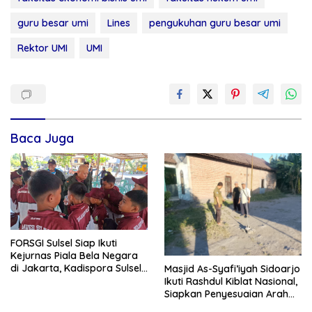
guru besar umi
Lines
pengukuhan guru besar umi
Rektor UMI
UMI
Baca Juga
FORSGI Sulsel Siap Ikuti
Kejurnas Piala Bela Negara
di Jakarta, Kadispora Sulsel
Masjid As-Syafi’iyah Sidoarjo
Beri Apresiasi
Ikuti Rashdul Kiblat Nasional,
Siapkan Penyesuaian Arah
Kiblat