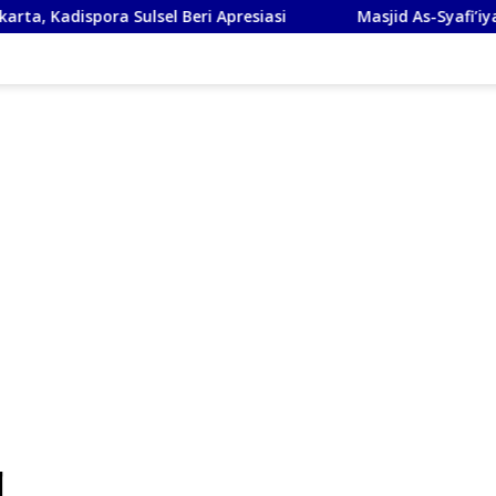
sel Beri Apresiasi
Masjid As-Syafi’iyah Sidoarjo Ikuti R