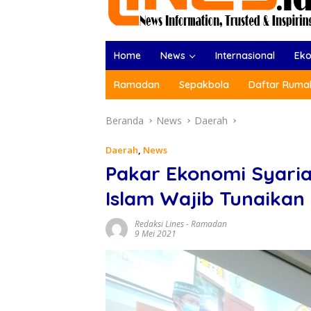
Home
News
Internasional
Ek
Ramadan
Sepakbola
Daftar Rumah
Beranda
News
Daerah
Daerah
,
News
Pakar Ekonomi Syaria
Islam Wajib Tunaikan
Redaksi Lines
-
Ramadan
9 Mei 2021