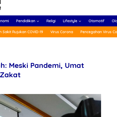
onomi
Pendidikan
Religi
Lifestyle
Otomotif
Ol
 Sakit Rujukan COVID-19
Virus Corona
Pencegahan Virus C
h: Meski Pandemi, Umat
 Zakat