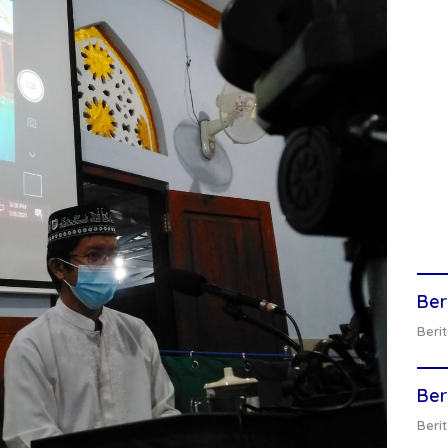
Ber
Berit
Ber
Berit