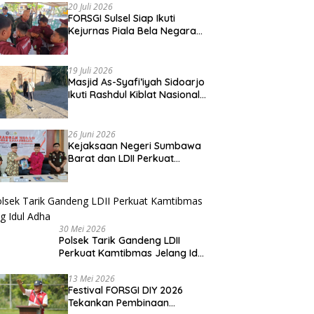
20 Juli 2026
FORSGI Sulsel Siap Ikuti
Kejurnas Piala Bela Negara
di Jakarta, Kadispora Sulsel
Beri Apresiasi
19 Juli 2026
Masjid As-Syafi’iyah Sidoarjo
Ikuti Rashdul Kiblat Nasional,
Siapkan Penyesuaian Arah
Kiblat
26 Juni 2026
Kejaksaan Negeri Sumbawa
Barat dan LDII Perkuat
Wawasan Kebangsaan
Melalui Penyuluhan Hukum
Empat Pilar Kebangsaan
30 Mei 2026
Polsek Tarik Gandeng LDII
Perkuat Kamtibmas Jelang Idul
Adha
13 Mei 2026
Festival FORSGI DIY 2026
Tekankan Pembinaan