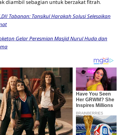
ak diambil sebagian untuk berzakat fitrah.
LDII Tabanan: Tansikul Harakah Solusi Selesaikan
mat
roketon Gelar Peresmian Masjid Nurul Huda dan
ama