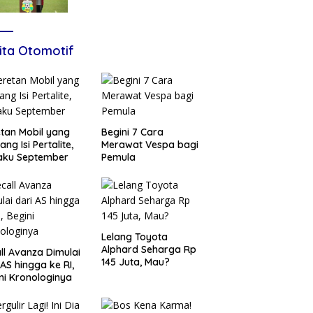
Karakter, Siapkan Talenta
Muda Menuju Nasional
ita Otomotif
tan Mobil yang
Begini 7 Cara
ang Isi Pertalite,
Merawat Vespa bagi
aku September
Pemula
Lelang Toyota
Alphard Seharga Rp
ll Avanza Dimulai
145 Juta, Mau?
 AS hingga ke RI,
ni Kronologinya