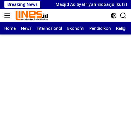
Langsung
 Apresiasi
Breaking News
Masjid As-Syafi’iyah Sidoarjo Ikuti Rashdul K
ke
konten
Home
News
Internasional
Ekonomi
Pendidikan
Religi