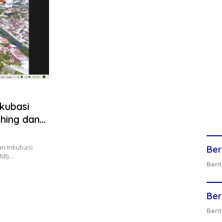
kubasi
ching dan
an Inkubasi
Ber
UMI)…
Berit
Ber
Berit