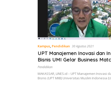
Kampus
,
Pendidikan
30 Agustus 2021
UPT Manajemen Inovasi dan In
Bisnis UMI Gelar Business Mat
Match Making
Pendidikan
MAKASSAR, LINES.id – UPT Manajemen Inovasi d
Bisnis (UPT MIIB) Universitas Muslim Indonesia (