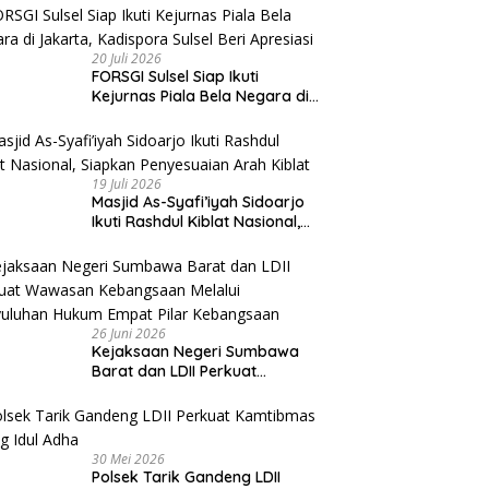
20 Juli 2026
FORSGI Sulsel Siap Ikuti
Kejurnas Piala Bela Negara di
Jakarta, Kadispora Sulsel Beri
Apresiasi
19 Juli 2026
Masjid As-Syafi’iyah Sidoarjo
Ikuti Rashdul Kiblat Nasional,
Siapkan Penyesuaian Arah
Kiblat
26 Juni 2026
Kejaksaan Negeri Sumbawa
Barat dan LDII Perkuat
Wawasan Kebangsaan Melalui
Penyuluhan Hukum Empat Pilar
Kebangsaan
30 Mei 2026
Polsek Tarik Gandeng LDII