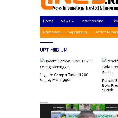
Home
News
Internasional
Ek
Ramadan
Sepakbola
Daftar Rumah
UPT MIIB UMI
as Gempa Turki
Update Gempa Turki: 11.200
 21.051 Jiwa
Orang Meninggal
Peneliti
Bola Pre
Suriah