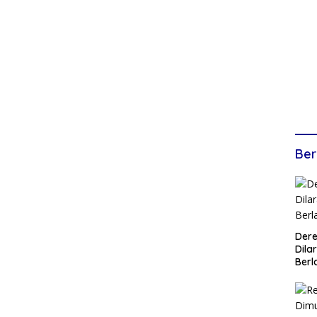
Ber
Dere
Dilar
Berl