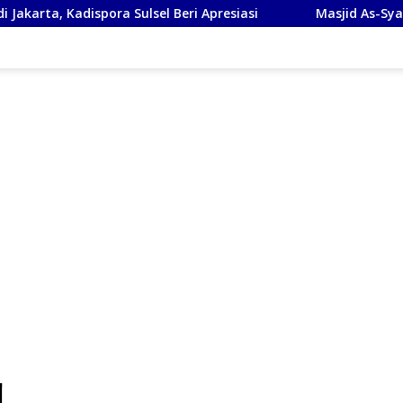
spora Sulsel Beri Apresiasi
Masjid As-Syafi’iyah Sidoarj