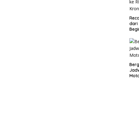
Reca
dari
Begi
Bergu
Jadw
Mot