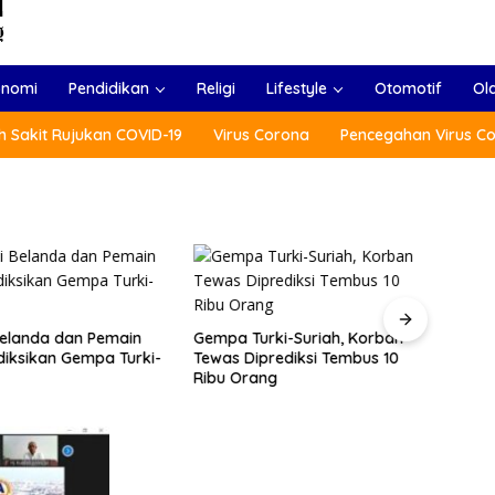
onomi
Pendidikan
Religi
Lifestyle
Otomotif
Ol
 Sakit Rujukan COVID-19
Virus Corona
Pencegahan Virus C
 Belanda dan Pemain
Gempa Turki-Suriah, Korban
Menlu
diksikan Gempa Turki-
Tewas Diprediksi Tembus 10
(ARF
Ribu Orang
Tradi