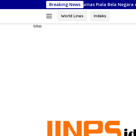
Langsung
RSGI Sulsel Siap Ikuti Kejurnas Piala Bela Negara di Jakarta, Kadi
Breaking News
ke
konten
World Lines
Indeks
tutup