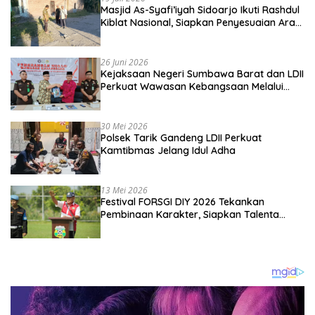
Masjid As-Syafi’iyah Sidoarjo Ikuti Rashdul
Kiblat Nasional, Siapkan Penyesuaian Arah
Kiblat
26 Juni 2026
Kejaksaan Negeri Sumbawa Barat dan LDII
Perkuat Wawasan Kebangsaan Melalui
Penyuluhan Hukum Empat Pilar
Kebangsaan
30 Mei 2026
Polsek Tarik Gandeng LDII Perkuat
Kamtibmas Jelang Idul Adha
13 Mei 2026
Festival FORSGI DIY 2026 Tekankan
Pembinaan Karakter, Siapkan Talenta
Muda Menuju Nasional