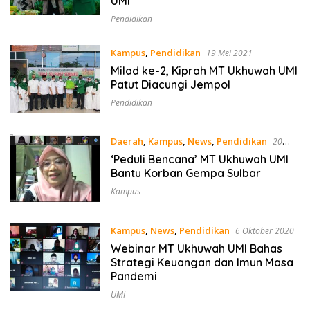
UMI
Pendidikan
Kampus
,
Pendidikan
19 Mei 2021
Milad ke-2, Kiprah MT Ukhuwah UMI
Patut Diacungi Jempol
Pendidikan
Daerah
,
Kampus
,
News
,
Pendidikan
20
Januari 2021
‘Peduli Bencana’ MT Ukhuwah UMI
Bantu Korban Gempa Sulbar
Kampus
Kampus
,
News
,
Pendidikan
6 Oktober 2020
Webinar MT Ukhuwah UMI Bahas
Strategi Keuangan dan Imun Masa
Pandemi
UMI