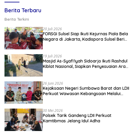
Berita Terbaru
Berita Terkini
20 Juli 2026
FORSGI Sulsel Siap Ikuti Kejurnas Piala Bela
Negara di Jakarta, Kadispora Sulsel Beri
Apresiasi
19 Juli 2026
Masjid As-Syafi’iyah Sidoarjo Ikuti Rashdul
Kiblat Nasional, Siapkan Penyesuaian Arah
Kiblat
26 Juni 2026
Kejaksaan Negeri Sumbawa Barat dan LDII
Perkuat Wawasan Kebangsaan Melalui
Penyuluhan Hukum Empat Pilar
Kebangsaan
30 Mei 2026
Polsek Tarik Gandeng LDII Perkuat
Kamtibmas Jelang Idul Adha