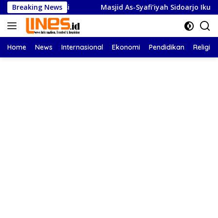
Langsung
ri Apresiasi
Breaking News
Masjid As-Syafi’iyah Sidoarjo Ikuti Rashdul
ke
konten
Home
News
Internasional
Ekonomi
Pendidikan
Religi