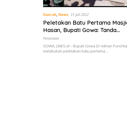
Daerah
,
News
31 Juli 2022
Peletakan Batu Pertama Masji
Hasan, Bupati Gowa: Tanda
Meningkatnya Ketaqwaan
Peresmian
GOWA, LINES.id – Bupati Gowa Dr Adnan Purichta
melakukan peletakan batu pertama…