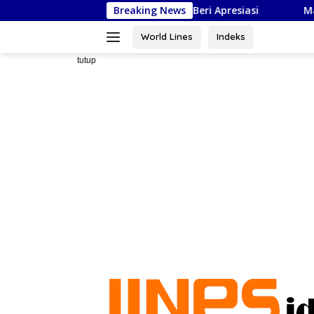
Langsung
akarta, Kadispora Sulsel Beri Apresiasi
Breaking News
Masjid As-Syafi’
ke
konten
World Lines
Indeks
tutup