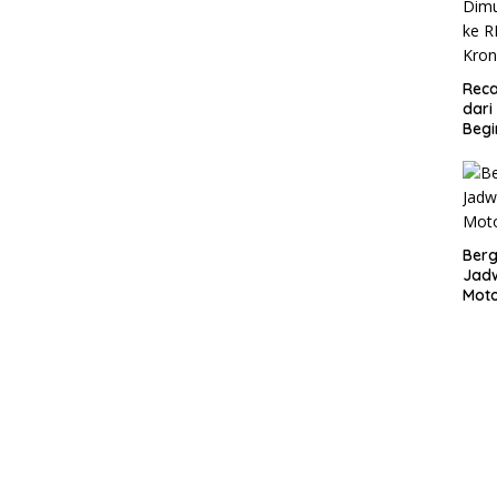
Reca
dari
Begi
Bergu
Jadw
Mot