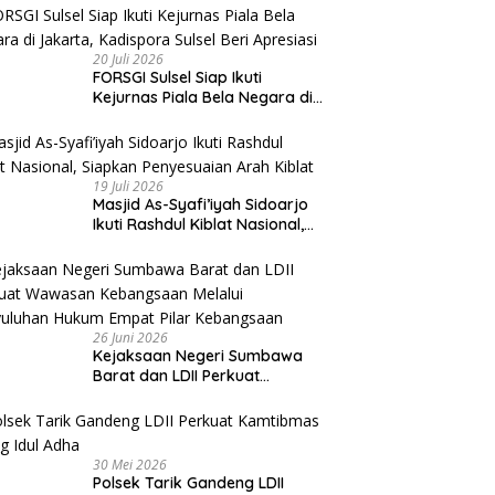
20 Juli 2026
FORSGI Sulsel Siap Ikuti
Kejurnas Piala Bela Negara di
Jakarta, Kadispora Sulsel Beri
Apresiasi
19 Juli 2026
Masjid As-Syafi’iyah Sidoarjo
Ikuti Rashdul Kiblat Nasional,
Siapkan Penyesuaian Arah
Kiblat
26 Juni 2026
Kejaksaan Negeri Sumbawa
Barat dan LDII Perkuat
Wawasan Kebangsaan Melalui
Penyuluhan Hukum Empat Pilar
Kebangsaan
30 Mei 2026
Polsek Tarik Gandeng LDII