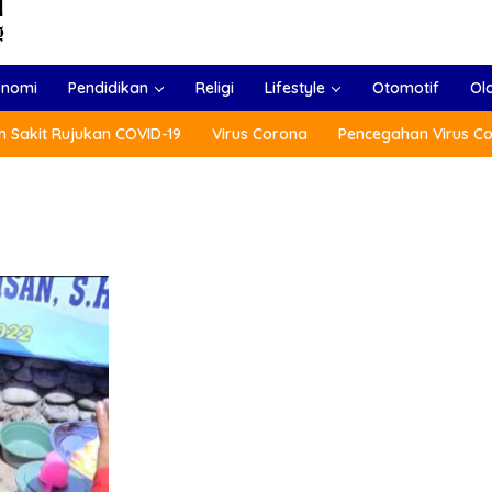
onomi
Pendidikan
Religi
Lifestyle
Otomotif
Ol
 Sakit Rujukan COVID-19
Virus Corona
Pencegahan Virus C