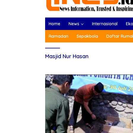
Home
News
Internasional
Ek
Ramadan
Sepakbola
Daftar Rumah
Masjid Nur Hasan