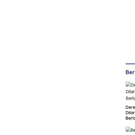
Ber
Dere
Dilar
Berl