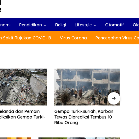
onomi
Pendidikan
Religi
Lifestyle
Otomotif
Ol
 Sakit Rujukan COVID-19
Virus Corona
Pencegahan Virus C
Menlu
Gempa Turki-Suriah, Korban
 Belanda dan Pemain
(ARF
Tewas Diprediksi Tembus 10
diksikan Gempa Turki-
Tradi
Ribu Orang