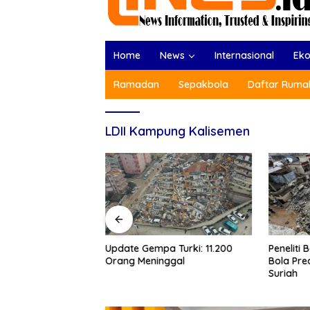
Home
News
Internasional
Ek
Ramadan
Sepakbola
Daftar Rumah
LDII Kampung Kalisemen
Update Gempa Turki: 11.200
Peneliti
Orang Meninggal
Bola Pre
as Gempa Turki
Suriah
 21.051 Jiwa