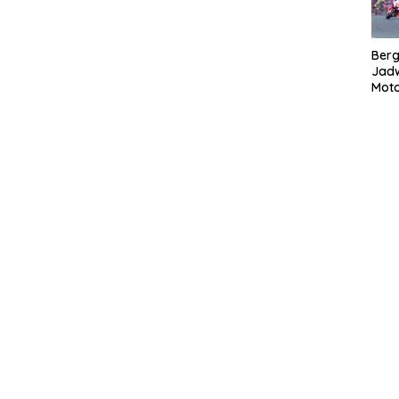
Bergu
Jadw
Mot