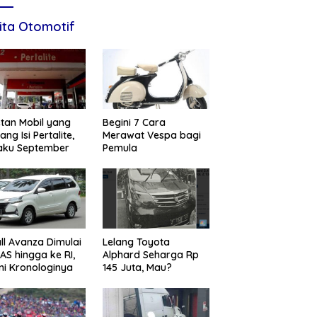
ita Otomotif
tan Mobil yang
Begini 7 Cara
ang Isi Pertalite,
Merawat Vespa bagi
aku September
Pemula
ll Avanza Dimulai
Lelang Toyota
 AS hingga ke RI,
Alphard Seharga Rp
ni Kronologinya
145 Juta, Mau?