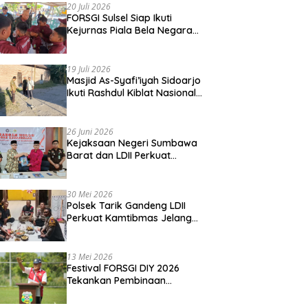
20 Juli 2026
FORSGI Sulsel Siap Ikuti
Kejurnas Piala Bela Negara
di Jakarta, Kadispora Sulsel
Beri Apresiasi
19 Juli 2026
Masjid As-Syafi’iyah Sidoarjo
Ikuti Rashdul Kiblat Nasional,
Siapkan Penyesuaian Arah
Kiblat
26 Juni 2026
Kejaksaan Negeri Sumbawa
Barat dan LDII Perkuat
Wawasan Kebangsaan
Melalui Penyuluhan Hukum
Empat Pilar Kebangsaan
30 Mei 2026
Polsek Tarik Gandeng LDII
Perkuat Kamtibmas Jelang
Idul Adha
13 Mei 2026
Festival FORSGI DIY 2026
Tekankan Pembinaan
Karakter, Siapkan Talenta
Muda Menuju Nasional