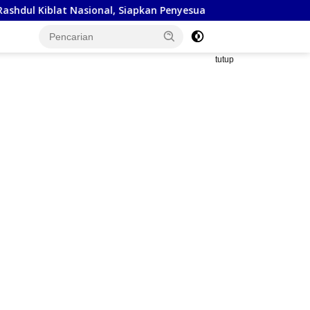
at Nasional, Siapkan Penyesuaian Arah Kiblat
Kejaksaan 
tutup