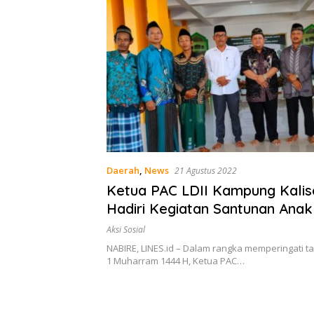
Daerah
,
News
21 Agustus 2022
Ketua PAC LDII Kampung Kalisemen
Hadiri Kegiatan Santunan Anak
Piatu di Distrik Nabire Barat
Aksi Sosial
NABIRE, LINES.id – Dalam rangka memperingati t
1 Muharram 1444 H, Ketua PAC…