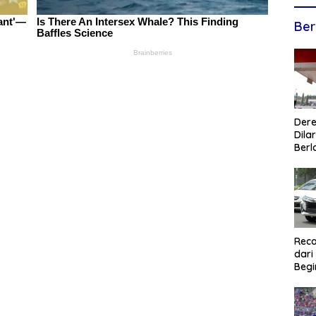
Ber
Dere
Dilar
Berl
Reca
dari
Begi