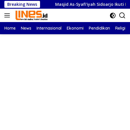
Langsung
Apresiasi
Breaking News
Masjid As-Syafi’iyah Sidoarjo Ikuti Rashdul Ki
ke
konten
Home
News
Internasional
Ekonomi
Pendidikan
Religi