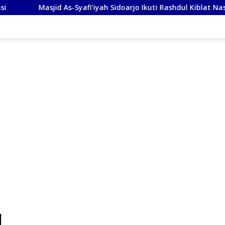
jid As-Syafi’iyah Sidoarjo Ikuti Rashdul Kiblat Nasional, Siapka