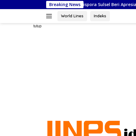
Langsung
la Negara di Jakarta, Kadispora Sulsel Beri Apresiasi
Breaking News
Mas
ke
konten
World Lines
Indeks
tutup