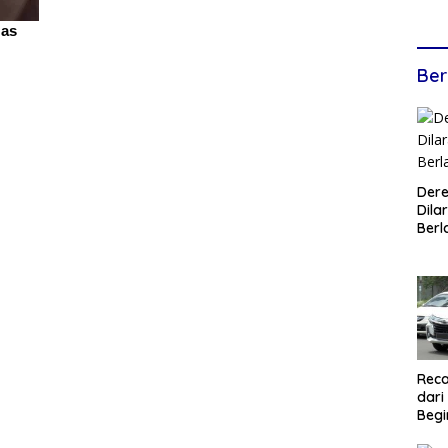
Ber
Dere
Dilar
Berl
Reca
dari
Begi