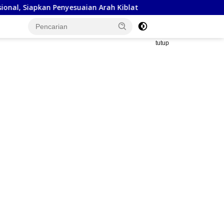
n Penyesuaian Arah Kiblat
Kejaksaan Negeri Sumbawa B
tutup