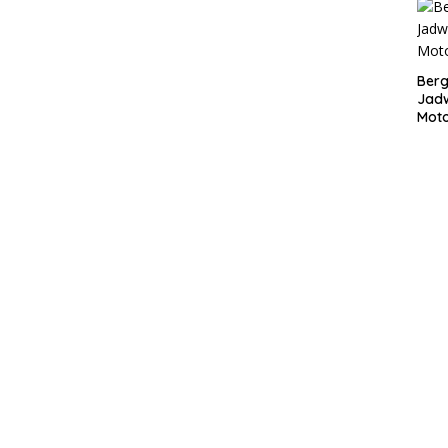
Bergu
Jadw
Mot