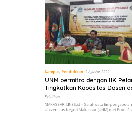
Kampus
,
Pendidikan
2 Agustus 2022
UNM bermitra dengan IIK Pela
Tingkatkan Kapasitas Dosen 
Publikasi Ilmiah
Pelatihan
MAKASSAR, LINES.id – Salah satu tim pengabdia
Universitas Negeri Makassar (UNM) dari Prodi St