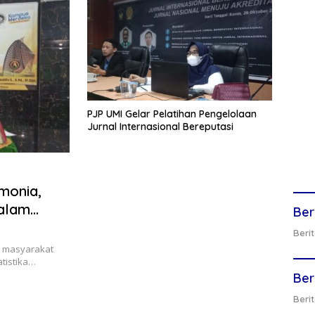
PJP UMI Gelar Pelatihan Pengelolaan
Jurnal Internasional Bereputasi
monia,
dalam
Ber
Berit
n masyarakat
atistika…
Ber
Berit