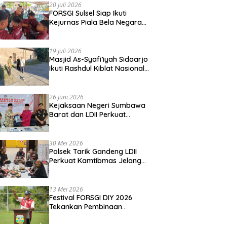
20 Juli 2026
FORSGI Sulsel Siap Ikuti
Kejurnas Piala Bela Negara
di Jakarta, Kadispora Sulsel
Beri Apresiasi
19 Juli 2026
Masjid As-Syafi’iyah Sidoarjo
Ikuti Rashdul Kiblat Nasional,
Siapkan Penyesuaian Arah
Kiblat
26 Juni 2026
Kejaksaan Negeri Sumbawa
Barat dan LDII Perkuat
Wawasan Kebangsaan
Melalui Penyuluhan Hukum
Empat Pilar Kebangsaan
30 Mei 2026
Polsek Tarik Gandeng LDII
Perkuat Kamtibmas Jelang
Idul Adha
13 Mei 2026
Festival FORSGI DIY 2026
Tekankan Pembinaan
Karakter, Siapkan Talenta
Muda Menuju Nasional