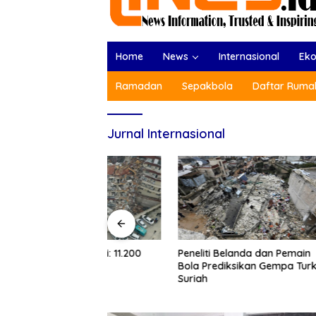
Home
News
Internasional
Ek
Ramadan
Sepakbola
Daftar Rumah
Jurnal Internasional
a Turki: 11.200
Gempa Tu
Peneliti Belanda dan Pemain
nggal
Tewas Di
Bola Prediksikan Gempa Turki-
Ribu Or
Suriah