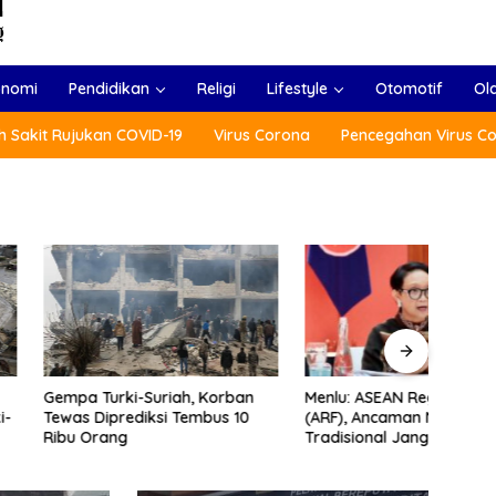
onomi
Pendidikan
Religi
Lifestyle
Otomotif
Ol
 Sakit Rujukan COVID-19
Virus Corona
Pencegahan Virus C
Menlu: ASEAN Regional Forum
Usai 
rki-Suriah, Korban
(ARF), Ancaman Non-
Presi
prediksi Tembus 10
Tradisional Jangan Dilupakan
Polan
ang