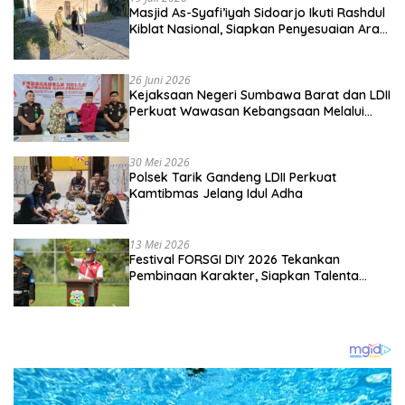
Masjid As-Syafi’iyah Sidoarjo Ikuti Rashdul
Kiblat Nasional, Siapkan Penyesuaian Arah
Kiblat
26 Juni 2026
Kejaksaan Negeri Sumbawa Barat dan LDII
Perkuat Wawasan Kebangsaan Melalui
Penyuluhan Hukum Empat Pilar
Kebangsaan
30 Mei 2026
Polsek Tarik Gandeng LDII Perkuat
Kamtibmas Jelang Idul Adha
13 Mei 2026
Festival FORSGI DIY 2026 Tekankan
Pembinaan Karakter, Siapkan Talenta
Muda Menuju Nasional