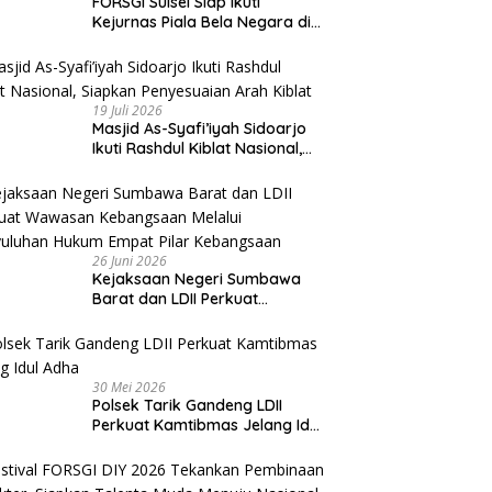
FORSGI Sulsel Siap Ikuti
Kejurnas Piala Bela Negara di
Jakarta, Kadispora Sulsel Beri
Apresiasi
19 Juli 2026
Masjid As-Syafi’iyah Sidoarjo
Ikuti Rashdul Kiblat Nasional,
Siapkan Penyesuaian Arah
Kiblat
26 Juni 2026
Kejaksaan Negeri Sumbawa
Barat dan LDII Perkuat
Wawasan Kebangsaan Melalui
Penyuluhan Hukum Empat Pilar
Kebangsaan
30 Mei 2026
Polsek Tarik Gandeng LDII
Perkuat Kamtibmas Jelang Idul
Adha