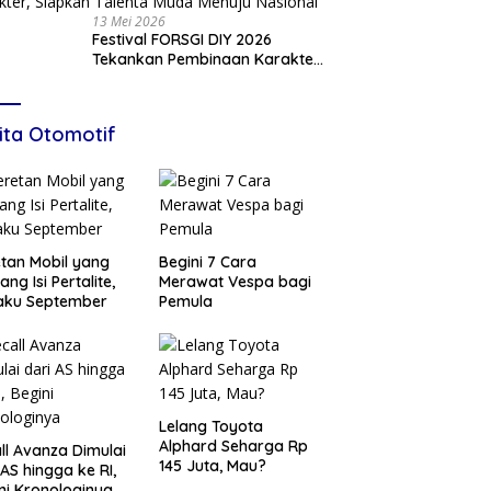
13 Mei 2026
Festival FORSGI DIY 2026
Tekankan Pembinaan Karakter,
Siapkan Talenta Muda Menuju
Nasional
ita Otomotif
tan Mobil yang
Begini 7 Cara
ang Isi Pertalite,
Merawat Vespa bagi
aku September
Pemula
Lelang Toyota
Alphard Seharga Rp
ll Avanza Dimulai
145 Juta, Mau?
 AS hingga ke RI,
ni Kronologinya