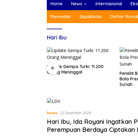
Home
News
Internasional
Ek
Ramadan
Sepakbola
Daftar Rumah
Hari Ibu
a Turki: 11.200
nggal
Peneliti Belanda dan Pemain
Gempa Tu
Bola Prediksikan Gempa Turki-
Tewas Di
Suriah
Ribu Or
News
23 Desember 2024
Hari Ibu, Ida Royani Ingatkan 
Perempuan Berdaya Ciptakan
Tangga Harmonis