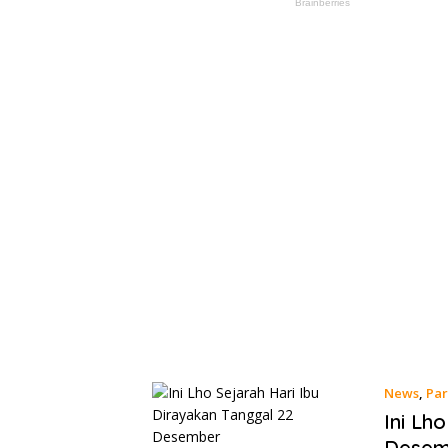
News
,
Par
Ini Lh
Desem