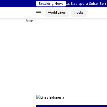
Langsung
 Piala Bela Negara di Jakarta, Kadispora Sulsel Beri Apresiasi
Breaking News
ke
konten
World Lines
Indeks
tutup