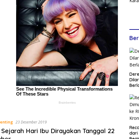
Ber
Dere
Dilar
Berl
enting
23 Desember 2019
Reca
o Sejarah Hari Ibu Dirayakan Tanggal 22
dari
ber
Begi