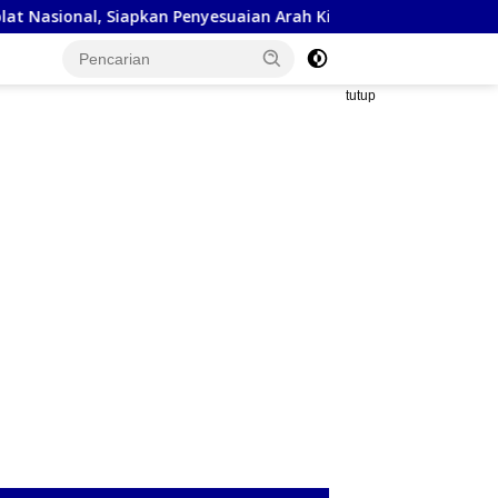
al, Siapkan Penyesuaian Arah Kiblat
Kejaksaan Negeri S
tutup