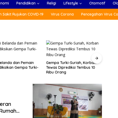
onomi
Pendidikan
Religi
Lifestyle
Otomotif
Ol
 Sakit Rujukan COVID-19
Virus Corona
Pencegahan Virus C
rki-Suriah, Korban
Menlu: ASEAN Regional Forum
Usai 
prediksi Tembus 10
(ARF), Ancaman Non-
Presi
ang
Tradisional Jangan Dilupakan
Polan
Peran
 Rumah