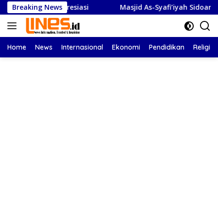
Langsung
sel Beri Apresiasi
Breaking News
Masjid As-Syafi’iyah Sidoarjo Ikuti R
ke
konten
Home
News
Internasional
Ekonomi
Pendidikan
Religi