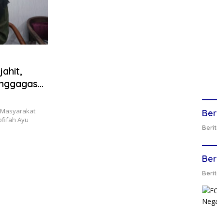
ahit,
enggagas
n Masyarakat
Ber
ofifah Ayu
Berit
Ber
Berit