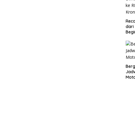
Reca
dari
Begi
Bergu
Jadw
Mot