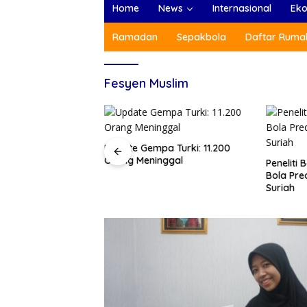
Home
News
Internasional
Ek
Ramadan
Sepakbola
Daftar Rumah
Fesyen Muslim
as Gempa Turki
Update Gempa Turki: 11.200
 21.051 Jiwa
Orang Meninggal
Peneliti
Bola Pre
Suriah