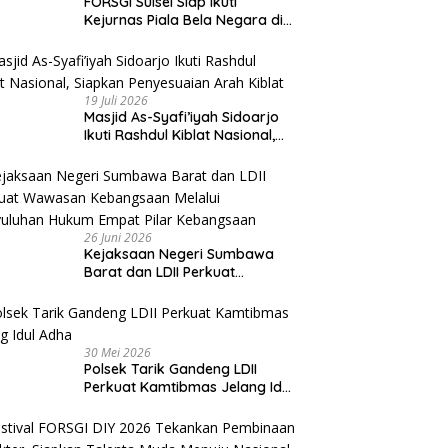
FORSGI Sulsel Siap Ikuti
Kejurnas Piala Bela Negara di
Jakarta, Kadispora Sulsel Beri
Apresiasi
19 Juli 2026
Masjid As-Syafi’iyah Sidoarjo
Ikuti Rashdul Kiblat Nasional,
Siapkan Penyesuaian Arah
Kiblat
26 Juni 2026
Kejaksaan Negeri Sumbawa
Barat dan LDII Perkuat
Wawasan Kebangsaan Melalui
Penyuluhan Hukum Empat Pilar
Kebangsaan
30 Mei 2026
Polsek Tarik Gandeng LDII
Perkuat Kamtibmas Jelang Idul
Adha