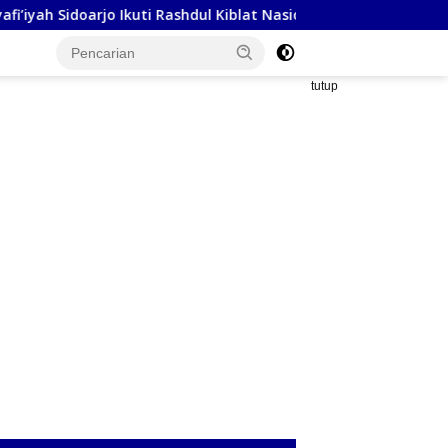
rjo Ikuti Rashdul Kiblat Nasional, Siapkan Penyesuaian Arah Kibl
tutup