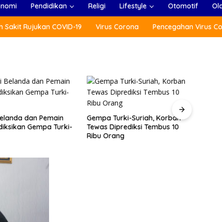
onomi
Pendidikan
Religi
Lifestyle
Otomotif
Ol
 Sakit Rujukan COVID-19
Virus Corona
Pencegahan Virus C
 Belanda dan Pemain
Gempa Turki-Suriah, Korban
Menlu
diksikan Gempa Turki-
Tewas Diprediksi Tembus 10
(ARF
Ribu Orang
Tradi