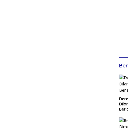
Ber
Dere
Dilar
Berl