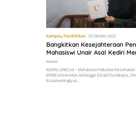
Kampus
,
Pendidikan
10 Oktober 2022
Bangkitkan Kesejahteraan Penj
Mahasiswi Unair Asal Kediri M
Fesyen Muslim Ulitha Hijab
Inovasi
KEDIRI, LINES.id – Mahasiswi Fakultas Kesehata
(FKM) Universitas Airlangga (Unair) Surabaya, Ch
Kusumaningtyas…