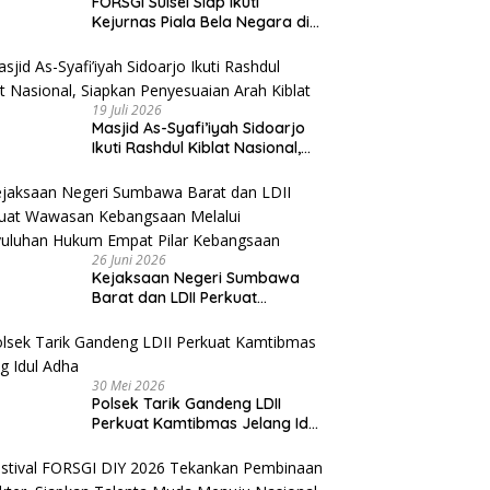
FORSGI Sulsel Siap Ikuti
Kejurnas Piala Bela Negara di
Jakarta, Kadispora Sulsel Beri
Apresiasi
19 Juli 2026
Masjid As-Syafi’iyah Sidoarjo
Ikuti Rashdul Kiblat Nasional,
Siapkan Penyesuaian Arah
Kiblat
26 Juni 2026
Kejaksaan Negeri Sumbawa
Barat dan LDII Perkuat
Wawasan Kebangsaan Melalui
Penyuluhan Hukum Empat Pilar
Kebangsaan
30 Mei 2026
Polsek Tarik Gandeng LDII
Perkuat Kamtibmas Jelang Idul
Adha