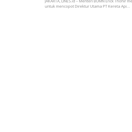
JAKARTA, LINES.id – Menteri BUMN Erick Thohir 
untuk mencopot Direktur Utama PT Kereta Api…