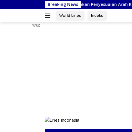
Langsung
shdul Kiblat Nasional, Siapkan Penyesuaian Arah Kiblat
Breaking News
ke
konten
World Lines
Indeks
tutup