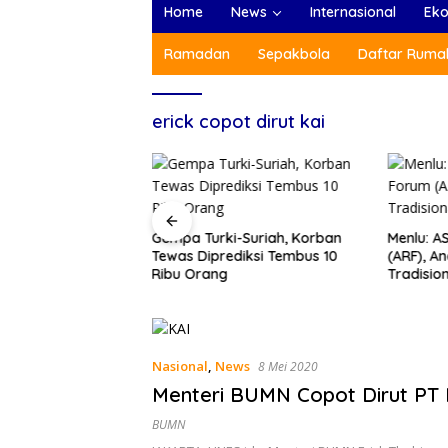
Home
News
Internasional
Ek
Ramadan
Sepakbola
Daftar Rumah
erick copot dirut kai
anda dan Pemain
Gempa Turki-Suriah, Korban
Menlu: A
sikan Gempa Turki-
Tewas Diprediksi Tembus 10
(ARF), A
Ribu Orang
Tradisio
Nasional
,
News
8 Mei 2020
Menteri BUMN Copot Dirut PT 
BUMN