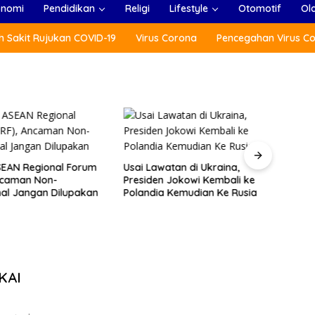
onomi
Pendidikan
Religi
Lifestyle
Otomotif
Ol
 Sakit Rujukan COVID-19
Virus Corona
Pencegahan Virus C
SEAN Regional Forum
Usai Lawatan di Ukraina,
Tang
ncaman Non-
Presiden Jokowi Kembali ke
Jepa
nal Jangan Dilupakan
Polandia Kemudian Ke Rusia
Parti
KAI