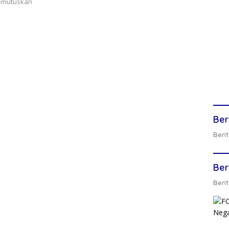
memutuskan
Ber
Berit
Ber
Berit