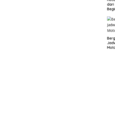
dari
Begi
Bergu
Jadw
Mot