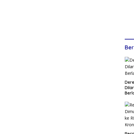
Ber
Dere
Dilar
Berl
Reca