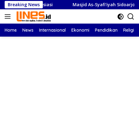
Langsung
 Beri Apresiasi
Breaking News
Masjid As-Syafi’iyah Sidoarjo Ikuti Rash
ke
konten
Home
News
Internasional
Ekonomi
Pendidikan
Religi