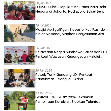
20 Juli 2026
FORSGI Sulsel Siap Ikuti Kejurnas Piala Bela
Negara di Jakarta, Kadispora Sulsel Beri
Apresiasi
19 Juli 2026
Masjid As-Syafi’iyah Sidoarjo Ikuti Rashdul
Kiblat Nasional, Siapkan Penyesuaian Arah
Kiblat
26 Juni 2026
Kejaksaan Negeri Sumbawa Barat dan LDII
Perkuat Wawasan Kebangsaan Melalui
Penyuluhan Hukum Empat Pilar
Kebangsaan
30 Mei 2026
Polsek Tarik Gandeng LDII Perkuat
Kamtibmas Jelang Idul Adha
13 Mei 2026
Festival FORSGI DIY 2026 Tekankan
Pembinaan Karakter, Siapkan Talenta
Muda Menuju Nasional