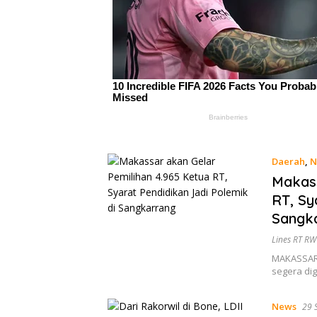
Daerah
,
N
Makass
RT, Sy
Sangk
Lines RT RW
MAKASSAR 
segera di
News
29 