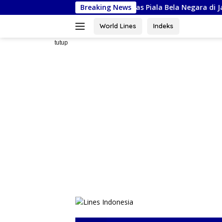
Langsung
l Siap Ikuti Kejurnas Piala Bela Negara di Jakarta, Kadispora Sul
Breaking News
ke
konten
World Lines
Indeks
tutup