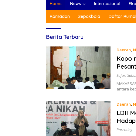
Home
News
Internasional
Ek
Ramadan
Sepakbola
Daftar Rumah
Lines
Berita Terbaru
Indonesia
Daerah
,
N
Kapolr
Pesant
Safari Subu
MAKASSAR,
antara ke
Daerah
,
N
LDII M
Hadapi
Parenting