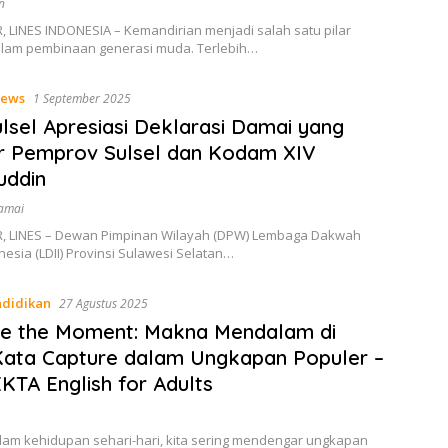
n
 LINES INDONESIA – Kemandirian menjadi salah satu pilar
alam pembinaan generasi muda. Terlebih…
ews
1 September 2025
ulsel Apresiasi Deklarasi Damai yang
r Pemprov Sulsel dan Kodam XIV
uddin
Damai
 LINES – Dewan Pimpinan Wilayah (DPW) Lembaga Dakwah
nesia (LDII) Provinsi Sulawesi Selatan…
didikan
27 Agustus 2025
re the Moment: Makna Mendalam di
Kata Capture dalam Ungkapan Populer –
KTA English for Adults
alam kehidupan sehari-hari, kita sering mendengar ungkapan