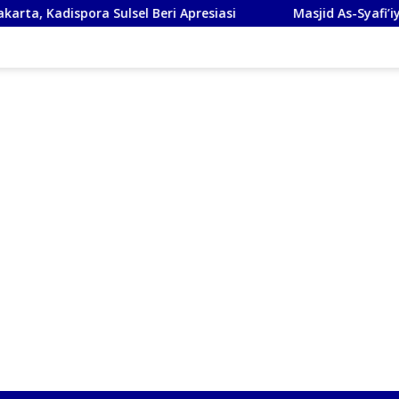
sel Beri Apresiasi
Masjid As-Syafi’iyah Sidoarjo Ikuti R