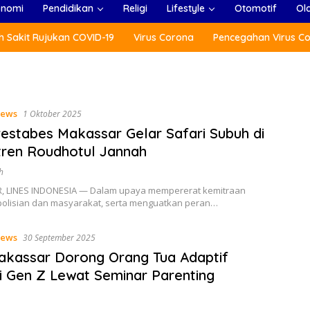
onomi
Pendidikan
Religi
Lifestyle
Otomotif
Ol
 Sakit Rujukan COVID-19
Virus Corona
Pencegahan Virus C
ews
1 Oktober 2025
estabes Makassar Gelar Safari Subuh di
ren Roudhotul Jannah
h
 LINES INDONESIA — Dalam upaya mempererat kemitraan
polisian dan masyarakat, serta menguatkan peran…
ews
30 September 2025
akassar Dorong Orang Tua Adaptif
 Gen Z Lewat Seminar Parenting