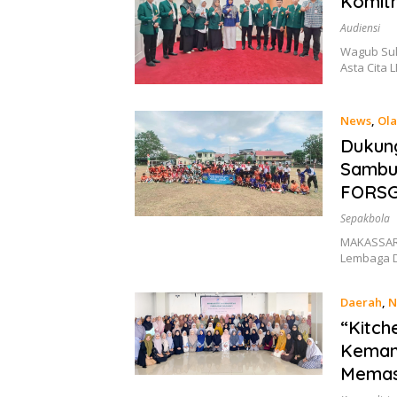
Komitm
Audiensi
Wagub Suls
Asta Cita 
News
,
Ol
Dukung
Sambut
FORSG
Sepakbola
MAKASSAR,
Lembaga D
Daerah
,
N
“Kitch
Keman
Mema