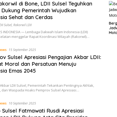
akorwil di Bone, LDII Sulsel Teguhkan
i Dukung Pemerintah Wujudkan
sia Sehat dan Cerdas
Bergu
DII Sulsel
,
Rakorwil LDII
Jadw
ES INDONESIA — Lembaga Dakwah Islam Indonesia (LDII)
Mot
Selatan menggelar Rapat Koordinasi Wilayah (Rakorwil)…
ews
15 September 2025
v Sulsel Apresiasi Pengajian Akbar LDII:
t Moral dan Persatuan Menuju
esia Emas 2045
Akbar LDII Sulsel, Pemerintah Tekankan Pentingnya Akhlak,
, dan Waspada Hoaks Pemprov Sulsel Apresiasi…
ews
10 September 2025
Sulsel Fatmawati Rusdi Apresiasi