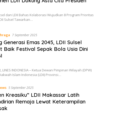
en LDII Dukung Asta Cita Presiden
el dan LDII Bahas Kolaborasi Wujudkan 8 Program Prioritas
LDII Sulsel Tawarkan…
ahraga
7 September 2025
 Generasi Emas 2045, LDII Sulsel
 Baik Festival Sepak Bola Usia Dini
I
 LINES INDONESIA – Ketua Dewan Pimpinan Wilayah (DPW)
akwah Islam Indonesia (LDII) Provinsi…
ews
5 September 2025
en Kreasiku” LDII Makassar Latih
dirian Remaja Lewat Keterampilan
sak