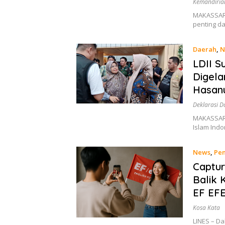
Kemandiria
MAKASSAR,
penting d
Daerah
,
N
LDII S
Digela
Hasan
Deklarasi 
MAKASSAR,
Islam Indo
News
,
Pen
Captu
Balik 
EF EFE
Kosa Kata
LINES – D