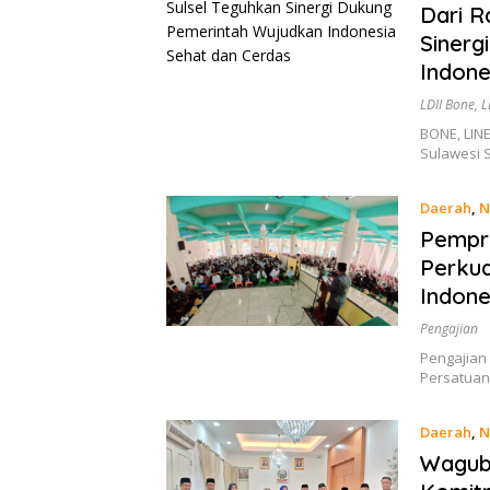
Dari R
Sinerg
Indone
LDII Bone
,
L
BONE, LIN
Sulawesi 
Daerah
,
N
Pempro
Perkua
Indon
Pengajian
Pengajian 
Persatuan
Daerah
,
N
Wagub 