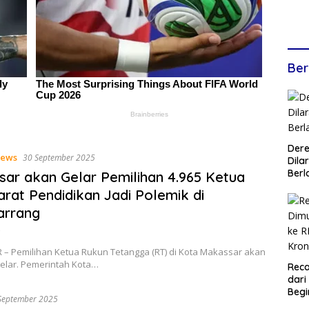
Ber
Dere
ews
30 September 2025
Dilar
Berl
ar akan Gelar Pemilihan 4.965 Ketua
arat Pendidikan Jadi Polemik di
arrang
– Pemilihan Ketua Rukun Tetangga (RT) di Kota Makassar akan
gelar. Pemerintah Kota…
Reca
dari
Begi
September 2025