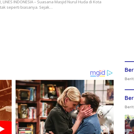
 LINES INDONESIA – Suasana Masjid Nurul Huda di Kota
tak seperti biasanya. Sejak…
Ber
Berit
Ber
Berit