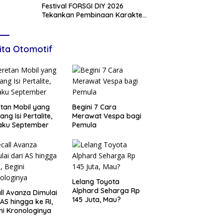
Festival FORSGI DIY 2026
Tekankan Pembinaan Karakter,
Siapkan Talenta Muda Menuju
Nasional
ita Otomotif
tan Mobil yang
Begini 7 Cara
ang Isi Pertalite,
Merawat Vespa bagi
aku September
Pemula
Lelang Toyota
Alphard Seharga Rp
ll Avanza Dimulai
145 Juta, Mau?
 AS hingga ke RI,
ni Kronologinya