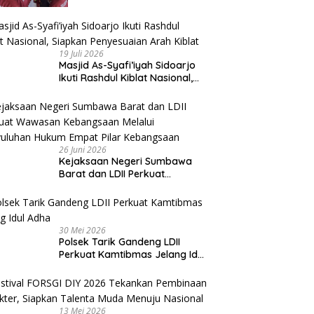
Beri Apresiasi
19 Juli 2026
Masjid As-Syafi’iyah Sidoarjo
Ikuti Rashdul Kiblat Nasional,
Siapkan Penyesuaian Arah
Kiblat
26 Juni 2026
Kejaksaan Negeri Sumbawa
Barat dan LDII Perkuat
Wawasan Kebangsaan Melalui
Penyuluhan Hukum Empat Pilar
Kebangsaan
30 Mei 2026
Polsek Tarik Gandeng LDII
Perkuat Kamtibmas Jelang Idul
Adha
13 Mei 2026