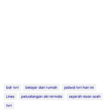
bdr tvri
belajar dari rumah
jadwal tvri hari ini
Lines
petualangan oki nirmala
sejarah nisan aceh
tvri