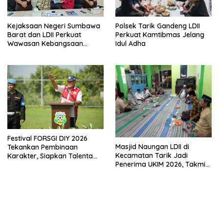
Polsek Tarik Gandeng LDII
Kejaksaan Negeri Sumbawa
Perkuat Kamtibmas Jelang
Barat dan LDII Perkuat
Idul Adha
Wawasan Kebangsaan
Melalui Penyuluhan Hukum
Empat Pilar Kebangsaan
Festival FORSGI DIY 2026
Masjid Naungan LDII di
Tekankan Pembinaan
Kecamatan Tarik Jadi
Karakter, Siapkan Talenta
Penerima UKIM 2026, Takmir
Muda Menuju Nasional
Apresiasi DMI