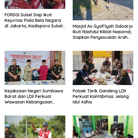
FORSGI Sulsel Siap Ikuti
Kejurnas Piala Bela Negara
di Jakarta, Kadispora Sulsel
Masjid As-Syafi’iyah Sidoarjo
Beri Apresiasi
Ikuti Rashdul Kiblat Nasional,
Siapkan Penyesuaian Arah
Kiblat
Polsek Tarik Gandeng LDII
Kejaksaan Negeri Sumbawa
Perkuat Kamtibmas Jelang
Barat dan LDII Perkuat
Idul Adha
Wawasan Kebangsaan
Melalui Penyuluhan Hukum
Empat Pilar Kebangsaan