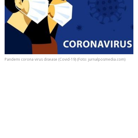
Pandemi corona virus disease (Covid-19) (Foto: jurnalposmedia.com)