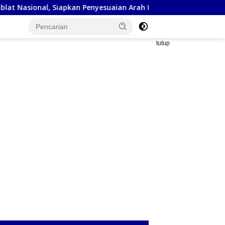
apkan Penyesuaian Arah Kiblat
Kejaksaan Negeri Sumbaw
tutup