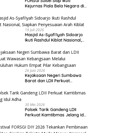
FORSGI Sulsel Siap Ikuti
Kejurnas Piala Bela Negara di
Jakarta, Kadispora Sulsel Beri
Apresiasi
19 Juli 2026
Masjid As-Syafi’iyah Sidoarjo
Ikuti Rashdul Kiblat Nasional,
Siapkan Penyesuaian Arah
Kiblat
26 Juni 2026
Kejaksaan Negeri Sumbawa
Barat dan LDII Perkuat
Wawasan Kebangsaan Melalui
Penyuluhan Hukum Empat Pilar
Kebangsaan
30 Mei 2026
Polsek Tarik Gandeng LDII
Perkuat Kamtibmas Jelang Idul
Adha