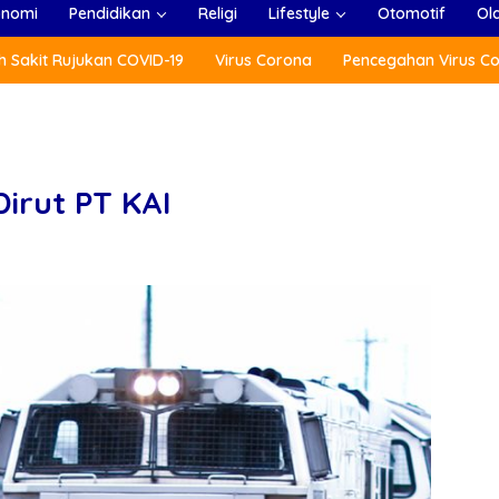
onomi
Pendidikan
Religi
Lifestyle
Otomotif
Ol
 Sakit Rujukan COVID-19
Virus Corona
Pencegahan Virus C
irut PT KAI