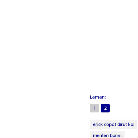
Laman:
1
2
erick copot dirut kai
menteri bumn