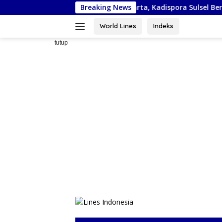
Langsung
a Bela Negara di Jakarta, Kadispora Sulsel Beri Apresiasi
Breaking News
ke
konten
World Lines
Indeks
tutup