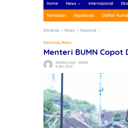
Home
News
Internasional
Ek
Ramadan
Sepakbola
Daftar Rumah
Beranda
News
Nasional
Nasional
,
News
Menteri BUMN Copot D
Redaksi Lines
-
BUMN
8 Mei 2020