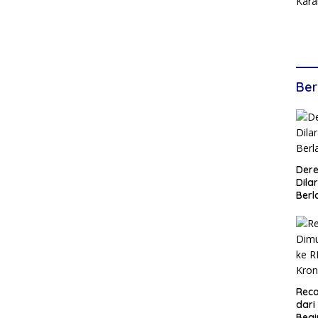
Ber
Dere
Dilar
Berl
Reca
dari
Begi