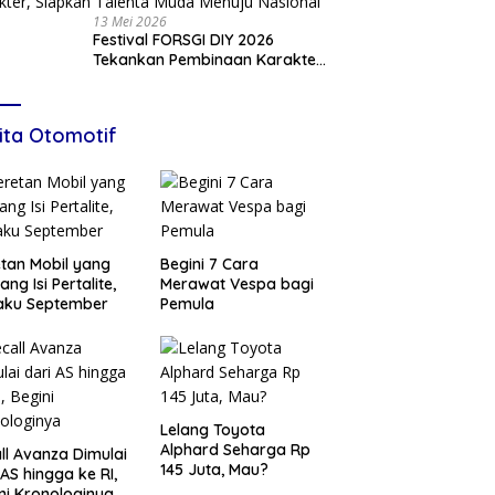
13 Mei 2026
Festival FORSGI DIY 2026
Tekankan Pembinaan Karakter,
Siapkan Talenta Muda Menuju
Nasional
ita Otomotif
tan Mobil yang
Begini 7 Cara
ang Isi Pertalite,
Merawat Vespa bagi
aku September
Pemula
Lelang Toyota
Alphard Seharga Rp
ll Avanza Dimulai
145 Juta, Mau?
 AS hingga ke RI,
ni Kronologinya