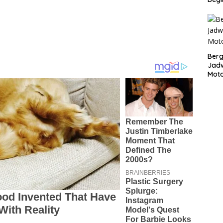
Bergu
Jadw
Mot