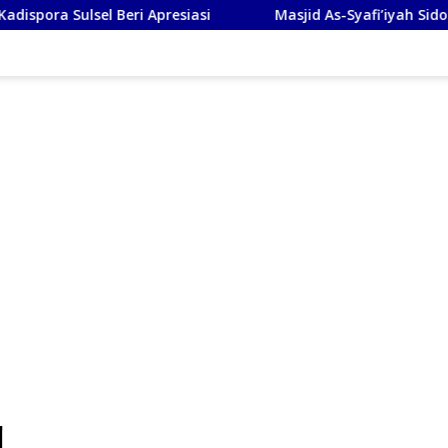
ri Apresiasi
Masjid As-Syafi’iyah Sidoarjo Ikuti Rashdul