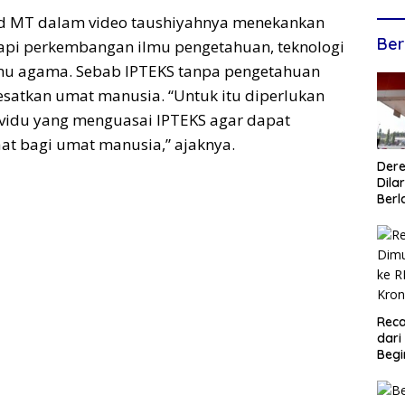
had MT dalam video taushiyahnya menekankan
Ber
api perkembangan ilmu pengetahuan, teknologi
lmu agama. Sebab IPTEKS tanpa pengetahuan
satkan umat manusia. “Untuk itu diperlukan
dividu yang menguasai IPTEKS agar dapat
t bagi umat manusia,” ajaknya.
Dere
Dilar
Berl
Reca
dari
Begi