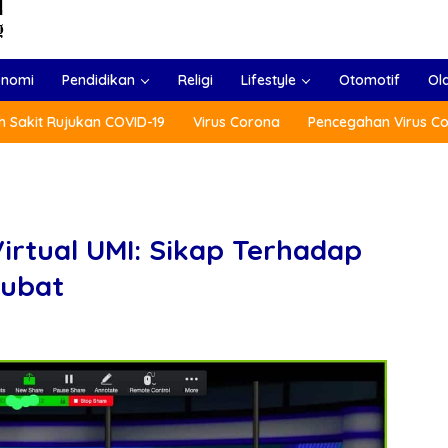
onomi
Pendidikan
Religi
Lifestyle
Otomotif
Ol
 Sakit Rujukan COVID-19
Virus Corona
Pencegahan Virus C
rtual UMI: Sikap Terhadap
aubat