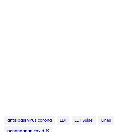
antisipasi virus corona
LDII
LDII Sulsel
Lines
penanganan covid-19