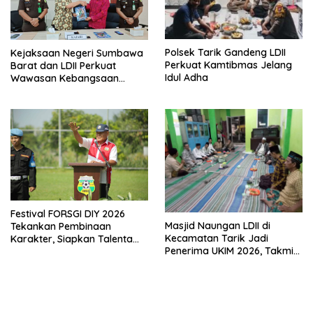
Polsek Tarik Gandeng LDII
Kejaksaan Negeri Sumbawa
Perkuat Kamtibmas Jelang
Barat dan LDII Perkuat
Idul Adha
Wawasan Kebangsaan
Melalui Penyuluhan Hukum
Empat Pilar Kebangsaan
Festival FORSGI DIY 2026
Masjid Naungan LDII di
Tekankan Pembinaan
Kecamatan Tarik Jadi
Karakter, Siapkan Talenta
Penerima UKIM 2026, Takmir
Muda Menuju Nasional
Apresiasi DMI