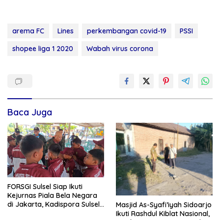
arema FC
Lines
perkembangan covid-19
PSSI
shopee liga 1 2020
Wabah virus corona
Baca Juga
FORSGI Sulsel Siap Ikuti
Kejurnas Piala Bela Negara
di Jakarta, Kadispora Sulsel
Masjid As-Syafi’iyah Sidoarjo
Beri Apresiasi
Ikuti Rashdul Kiblat Nasional,