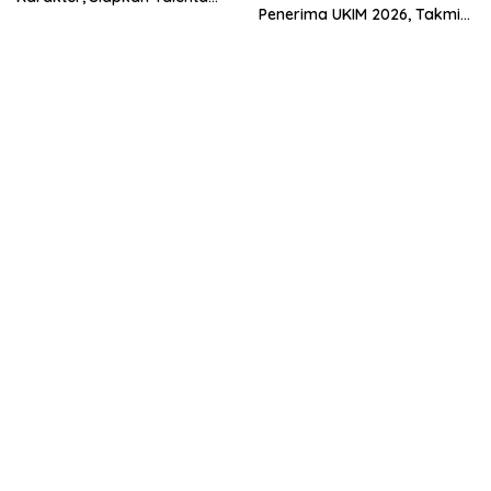
Penerima UKIM 2026, Takmir
Muda Menuju Nasional
Apresiasi DMI