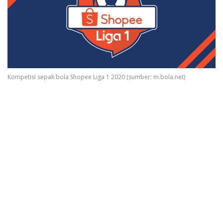
Kompetisi sepak bola Shopee Liga 1 2020 (sumber: m.bola.net)