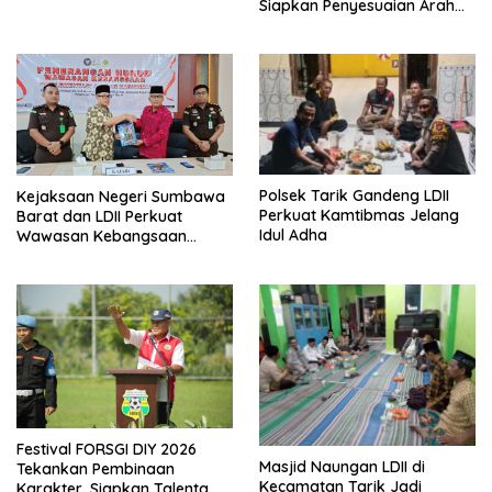
Siapkan Penyesuaian Arah
Kiblat
Polsek Tarik Gandeng LDII
Kejaksaan Negeri Sumbawa
Perkuat Kamtibmas Jelang
Barat dan LDII Perkuat
Idul Adha
Wawasan Kebangsaan
Melalui Penyuluhan Hukum
Empat Pilar Kebangsaan
Festival FORSGI DIY 2026
Masjid Naungan LDII di
Tekankan Pembinaan
Kecamatan Tarik Jadi
Karakter, Siapkan Talenta