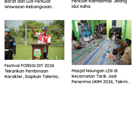
Perkuat Kamtibmas Jelang
Barat dan LDII Perkuat
Idul Adha
Wawasan Kebangsaan
Melalui Penyuluhan Hukum
Empat Pilar Kebangsaan
Festival FORSGI DIY 2026
Masjid Naungan LDII di
Tekankan Pembinaan
Kecamatan Tarik Jadi
Karakter, Siapkan Talenta
Penerima UKIM 2026, Takmir
Muda Menuju Nasional
Apresiasi DMI