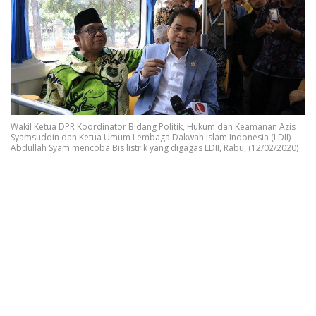
Wakil Ketua DPR Koordinator Bidang Politik, Hukum dan Keamanan Azis
Syamsuddin dan Ketua Umum Lembaga Dakwah Islam Indonesia (LDII)
Abdullah Syam mencoba Bis listrik yang digagas LDII, Rabu, (12/02/2020)