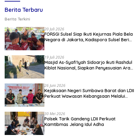
Berita Terbaru
Berita Terkini
20 Juli 2026
FORSGI Sulsel Siap Ikuti Kejurnas Piala Bela
Negara di Jakarta, Kadispora Sulsel Beri
Apresiasi
19 Juli 2026
Masjid As-Syafi’iyah Sidoarjo Ikuti Rashdul
Kiblat Nasional, Siapkan Penyesuaian Arah
Kiblat
26 Juni 2026
Kejaksaan Negeri Sumbawa Barat dan LDII
Perkuat Wawasan Kebangsaan Melalui
Penyuluhan Hukum Empat Pilar
Kebangsaan
30 Mei 2026
Polsek Tarik Gandeng LDII Perkuat
Kamtibmas Jelang Idul Adha