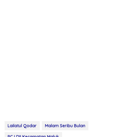
Lailatul Qodar
Malam Seribu Bulan
PC LDII Kecamatan Maluk