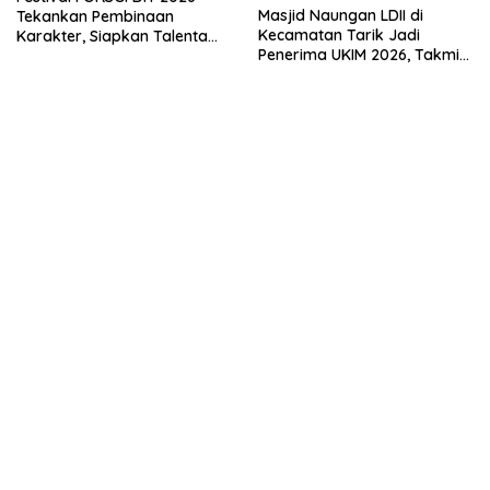
Masjid Naungan LDII di
Tekankan Pembinaan
Kecamatan Tarik Jadi
Karakter, Siapkan Talenta
Penerima UKIM 2026, Takmir
Muda Menuju Nasional
Apresiasi DMI