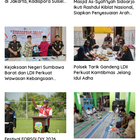
di Jakarta, Kadispora Sulsel
Masjid As-Syafi’iyah Sidoarjo
Beri Apresiasi
Ikuti Rashdul Kiblat Nasional,
Siapkan Penyesuaian Arah
Kiblat
Polsek Tarik Gandeng LDII
Kejaksaan Negeri Sumbawa
Perkuat Kamtibmas Jelang
Barat dan LDII Perkuat
Idul Adha
Wawasan Kebangsaan
Melalui Penyuluhan Hukum
Empat Pilar Kebangsaan
Festival FORSGI DIY 2026