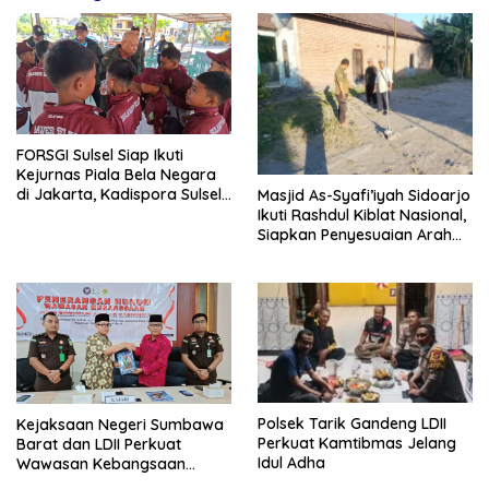
FORSGI Sulsel Siap Ikuti
Kejurnas Piala Bela Negara
di Jakarta, Kadispora Sulsel
Masjid As-Syafi’iyah Sidoarjo
Beri Apresiasi
Ikuti Rashdul Kiblat Nasional,
Siapkan Penyesuaian Arah
Kiblat
Polsek Tarik Gandeng LDII
Kejaksaan Negeri Sumbawa
Perkuat Kamtibmas Jelang
Barat dan LDII Perkuat
Idul Adha
Wawasan Kebangsaan
Melalui Penyuluhan Hukum