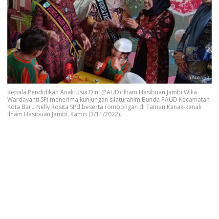
Kepala Pendidikan Anak Usia Dini (PAUD) Ilham Hasibuan Jambi Wilia
Wardayanti SPi menerima kunjungan silaturahim Bunda PAUD Kecamatan
Kota Baru Nelly Rosita SPd beserta rombongan di Taman Kanak-kanak
Ilham Hasibuan Jambi, Kamis (3/11/2022).