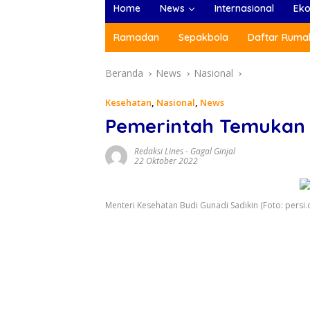
Home
News
Internasional
Ek
Ramadan
Sepakbola
Daftar Rumah
Beranda
News
Nasional
Kesehatan
,
Nasional
,
News
Pemerintah Temukan O
Redaksi Lines
-
Gagal Ginjal
22 Oktober 2022
Menteri Kesehatan Budi Gunadi Sadikin (Foto: persi.o