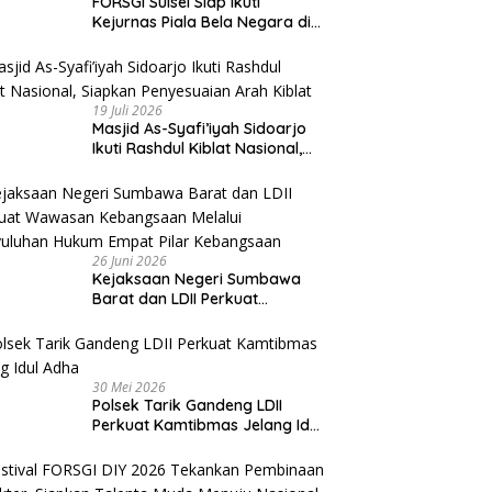
FORSGI Sulsel Siap Ikuti
Kejurnas Piala Bela Negara di
Jakarta, Kadispora Sulsel Beri
Apresiasi
19 Juli 2026
Masjid As-Syafi’iyah Sidoarjo
Ikuti Rashdul Kiblat Nasional,
Siapkan Penyesuaian Arah
Kiblat
26 Juni 2026
Kejaksaan Negeri Sumbawa
Barat dan LDII Perkuat
Wawasan Kebangsaan Melalui
Penyuluhan Hukum Empat Pilar
Kebangsaan
30 Mei 2026
Polsek Tarik Gandeng LDII
Perkuat Kamtibmas Jelang Idul
Adha