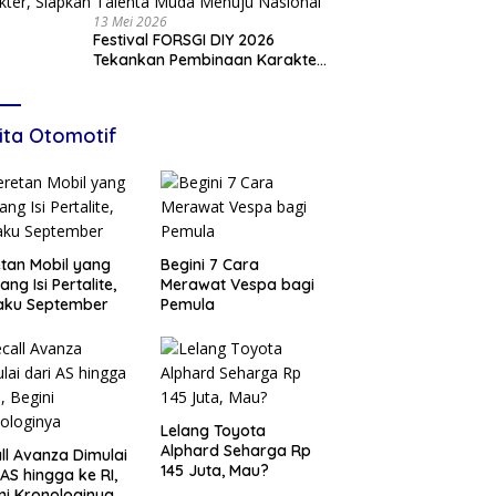
13 Mei 2026
Festival FORSGI DIY 2026
Tekankan Pembinaan Karakter,
Siapkan Talenta Muda Menuju
Nasional
ita Otomotif
tan Mobil yang
Begini 7 Cara
ang Isi Pertalite,
Merawat Vespa bagi
aku September
Pemula
Lelang Toyota
Alphard Seharga Rp
ll Avanza Dimulai
145 Juta, Mau?
 AS hingga ke RI,
ni Kronologinya