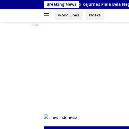
Langsung
FORSGI Sulsel Siap Ikuti Kejurnas Piala Bela Negara di Jakarta, K
Breaking News
ke
konten
World Lines
Indeks
tutup