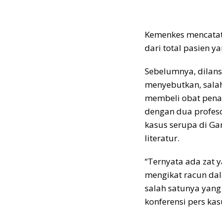
Kemenkes mencatat,
dari total pasien y
Sebelumnya, dilans
menyebutkan, sala
membeli obat penaw
dengan dua profeso
kasus serupa di Gam
literatur.
“Ternyata ada zat 
mengikat racun dal
salah satunya yang 
konferensi pers ka