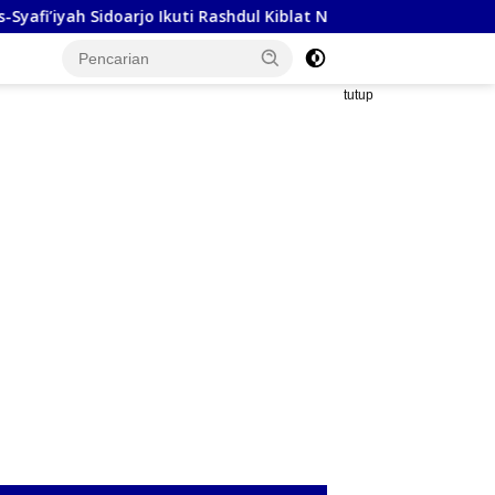
arjo Ikuti Rashdul Kiblat Nasional, Siapkan Penyesuaian Arah Kib
tutup