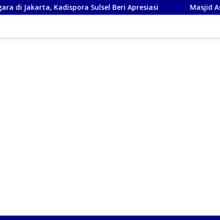
adispora Sulsel Beri Apresiasi
Masjid As-Syafi’iyah Sido