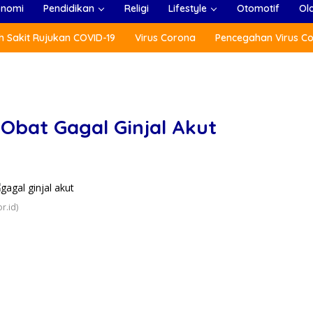
onomi
Pendidikan
Religi
Lifestyle
Otomotif
Ol
 Sakit Rujukan COVID-19
Virus Corona
Pencegahan Virus C
bat Gagal Ginjal Akut
r.id)