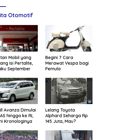
ita Otomotif
tan Mobil yang
Begini 7 Cara
ang Isi Pertalite,
Merawat Vespa bagi
aku September
Pemula
ll Avanza Dimulai
Lelang Toyota
 AS hingga ke RI,
Alphard Seharga Rp
ni Kronologinya
145 Juta, Mau?