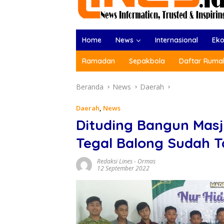
Home
News
Internasional
Ek
Ramadan
Sepakbola
Daftar Rumah
Beranda
News
Daerah
Daerah
,
News
Dituding Bangun Masji
Tegal Balong Sudah T
Redaksi Lines
-
Ormas
12 September 2022