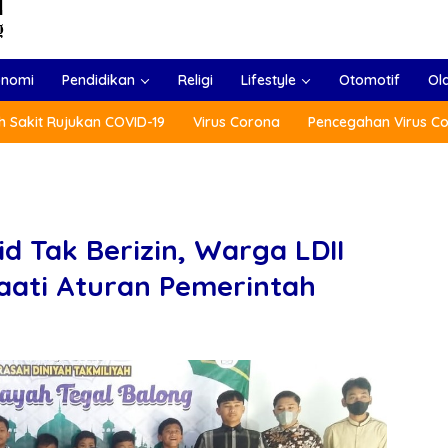
onomi
Pendidikan
Religi
Lifestyle
Otomotif
Ol
 Sakit Rujukan COVID-19
Virus Corona
Pencegahan Virus C
d Tak Berizin, Warga LDII
aati Aturan Pemerintah