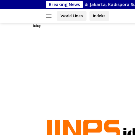
Langsung
urnas Piala Bela Negara di Jakarta, Kadispora Sulsel Beri Apresias
Breaking News
ke
konten
World Lines
Indeks
tutup