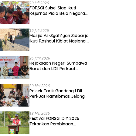
20 Juli 2026
FORSGI Sulsel Siap Ikuti
Kejurnas Piala Bela Negara
di Jakarta, Kadispora Sulsel
Beri Apresiasi
19 Juli 2026
Masjid As-Syafi’iyah Sidoarjo
Ikuti Rashdul Kiblat Nasional,
Siapkan Penyesuaian Arah
Kiblat
26 Juni 2026
Kejaksaan Negeri Sumbawa
Barat dan LDII Perkuat
Wawasan Kebangsaan
Melalui Penyuluhan Hukum
Empat Pilar Kebangsaan
30 Mei 2026
Polsek Tarik Gandeng LDII
Perkuat Kamtibmas Jelang
Idul Adha
13 Mei 2026
Festival FORSGI DIY 2026
Tekankan Pembinaan
Karakter, Siapkan Talenta
Muda Menuju Nasional