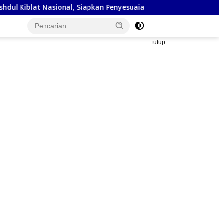
sional, Siapkan Penyesuaian Arah Kiblat
Kejaksaan Nege
tutup