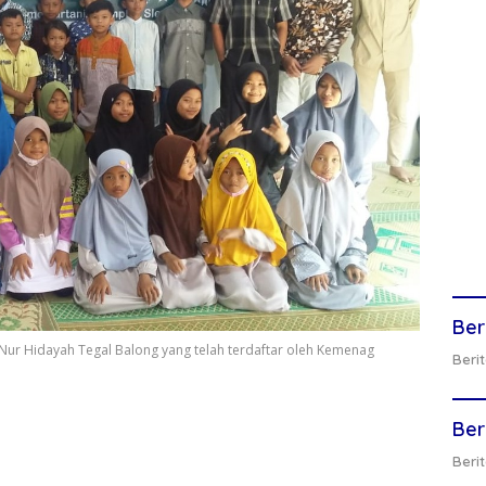
Ber
 Nur Hidayah Tegal Balong yang telah terdaftar oleh Kemenag
Berit
Ber
Berit