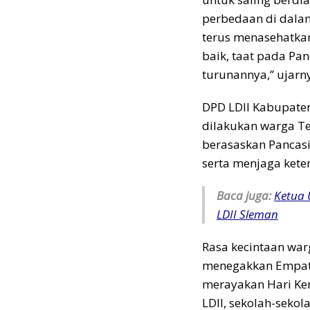
perbedaan di dala
terus menasehatkan
baik, taat pada Pa
turunannya,” ujarn
DPD LDII Kabupate
dilakukan warga Te
berasaskan Pancas
serta menjaga kete
Baca juga:
Ketua 
LDII Sleman
Rasa kecintaan war
menegakkan Empat 
merayakan Hari Kem
LDII, sekolah-seko