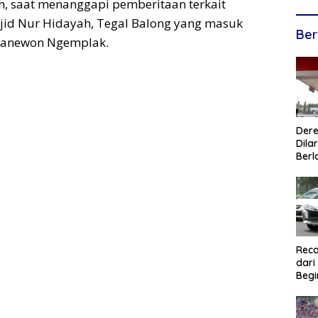
, saat menanggapi pemberitaan terkait
d Nur Hidayah, Tegal Balong yang masuk
Ber
apanewon Ngemplak.
Dere
Dilar
Berl
Reca
dari
Begi