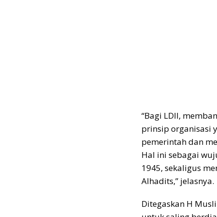
“Bagi LDII, memban
prinsip organisasi
pemerintah dan me
Hal ini sebagai wu
1945, sekaligus m
Alhadits,” jelasnya.
Ditegaskan H Musli
untuk saling berdi