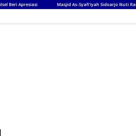
i
Masjid As-Syafi’iyah Sidoarjo Ikuti Rashdul Kiblat Na